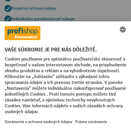
Bezpečná ochrana údajov
Individuálne poradenstvo pri nákupe
Spôsoby platby
Creditcard (Master)
Creditcard (Visa)
PayPal
Faktúra
Predplatba
Sociálne siete
Facebook
YouTube
LinkedIn
Nastavenia ochrany osobných údajov