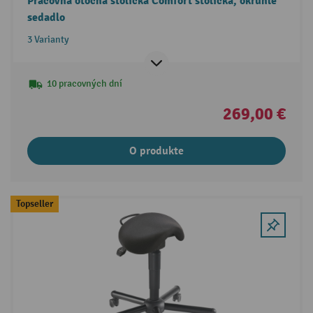
Pracovná otočná stolička Comfort stolička, okrúhle
sedadlo
3 Varianty
10 pracovných dní
269,00 €
O produkte
Topseller