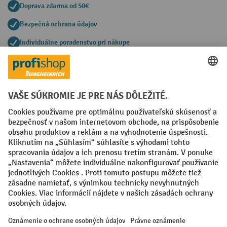
Doprava zdarma od 50€
Bezpečná ochrana údajov
Individuálne poradenstvo pri nákupe
Spôsoby platby
Creditcard (Master)
Creditcard (Visa)
PayPal
Faktúra
Predplatba
Sociálne siete
Facebook
YouTube
LinkedIn