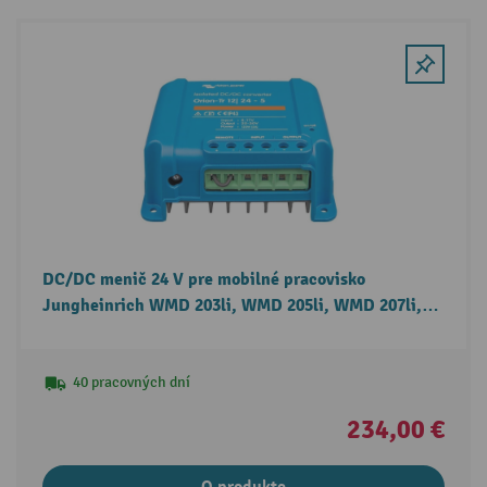
DC/DC menič 24 V pre mobilné pracovisko
Jungheinrich WMD 203li, WMD 205li, WMD 207li,
WMD 212li
40 pracovných dní
234,00 €
O produkte