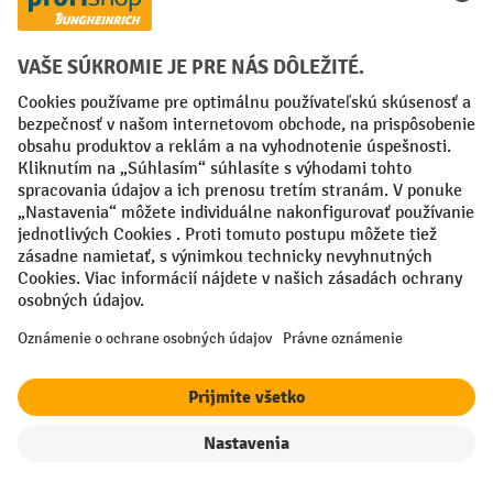
0800 109 999
Po-Čt, 07:30 - 16:30
Pi, 07:30 - 16:00
Kontaktný formulár
Alebo prostredníctvom nášho
.
Vaše profesionálne výhody
Doprava zdarma od 50€
Bezpečná ochrana údajov
Individuálne poradenstvo pri nákupe
filter
Triedenie
Spôsoby platby