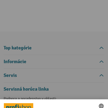
Top kategórie
Informácie
Servis
Servisná horúca linka
Podpora a poradenstvo v oblasti: