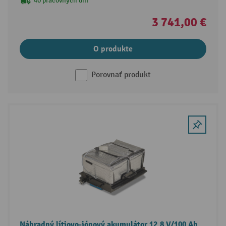
40 pracovných dní
3 741,00 €
O produkte
Porovnať produkt
Náhradný lítiovo-iónový akumulátor 12,8 V/100 Ah