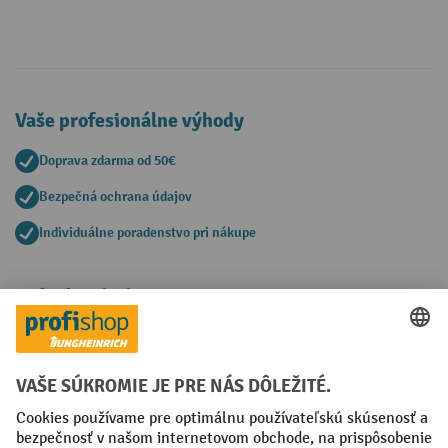
Vaše profesionálne výhody
Doprava zdarma od 50€
Bezpečná ochrana údajov
Individuálne poradenstvo pri nákupe
Spôsoby platby
Creditcard (Master)
Creditcard (Visa)
PayPal
Faktúra
Predplatba