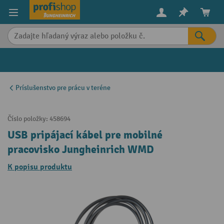
in content
Príslušenstvo pre prácu v teréne
Číslo položky:
458694
USB pripájací kábel pre mobilné
pracovisko Jungheinrich WMD
K popisu produktu