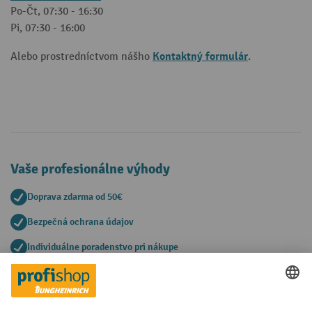
Po-Čt, 07:30 - 16:30
Pi, 07:30 - 16:00
Kontaktný formulár
Alebo prostredníctvom nášho
.
Vaše profesionálne výhody
Doprava zdarma od 50€
Bezpečná ochrana údajov
Individuálne poradenstvo pri nákupe
Spôsoby platby