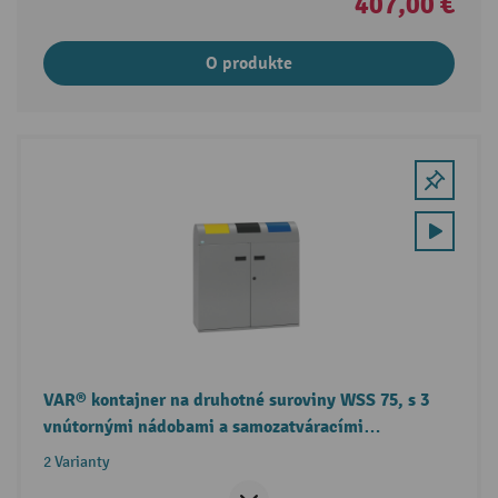
407,00 €
O produkte
VAR® kontajner na druhotné suroviny WSS 75, s 3
vnútornými nádobami a samozatváracími
vhadzovacími klapkami
2 Varianty