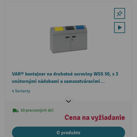
VAR® kontajner na druhotné suroviny WSS 50, s 3
vnútornými nádobami a samozatváracími
vhadzovacími klapkami
4 Varianty
10 pracovných dní
Cena na vyžiadanie
O produkte