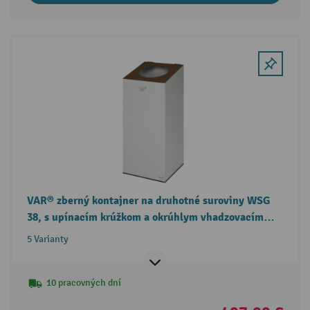
VAR® zberný kontajner na druhotné suroviny WSG
38, s upínacím krúžkom a okrúhlym vhadzovacím
otvorom
5 Varianty
10 pracovných dní