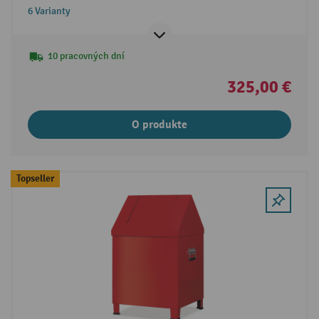
okrúhle veko
6 Varianty
10 pracovných dní
325,00 €
O produkte
Topseller