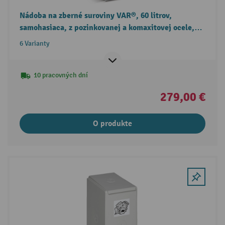
Nádoba na zberné suroviny VAR®, 60 litrov,
samohasiaca, z pozinkovanej a komaxitovej ocele,
hranaté veko
6 Varianty
10 pracovných dní
279,00 €
O produkte