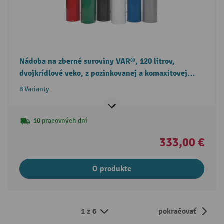
Nádoba na zberné suroviny VAR®, 120 litrov,
dvojkrídlové veko, z pozinkovanej a komaxitovej
ocele
8 Varianty
10 pracovných dní
333,00 €
O produkte
1 z 6
pokračovať