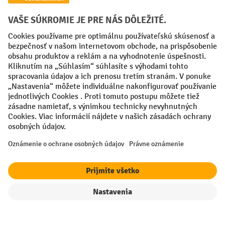
Creditcard (Master)
Creditcard (Visa)
PayPal
Faktúra
Predplatba
Sociálne siete
Facebook
YouTube
LinkedIn
Nastavenia ochrany osobných údajov
All prices excl. VAT plus
shipping costs
and possible delivery charges,
if not stated otherwise.
filter
Triedenie
¹ Zľava platí do vypredania zásob. Zľava sa nevzťahuje na špeciálne
ceny. Kombinácia s inými percentuálnymi zľavami alebo poukazmi nie
je možná.