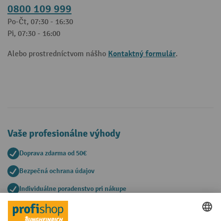
0800 109 999
Po-Čt, 07:30 - 16:30
Pi, 07:30 - 16:00
Kontaktný formulár
Alebo prostredníctvom nášho
.
Vaše profesionálne výhody
Doprava zdarma od 50€
Bezpečná ochrana údajov
Individuálne poradenstvo pri nákupe
Spôsoby platby