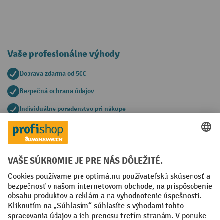
Vaše profesionálne výhody
Doprava zdarma od 50€
Bezpečná ochrana údajov
Individuálne poradenstvo pri nákupe
Spôsoby platby
Creditcard (Master)
Creditcard (Visa)
PayPal
Faktúra
Predplatba
Sociálne siete