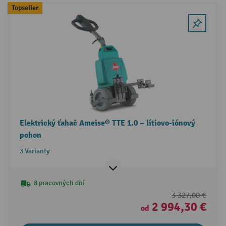
Topseller
Elektrický ťahač Ameise® TTE 1.0 – lítiovo-iónový
pohon
3 Varianty
8 pracovných dní
3 327,00 €
2 994,30 €
od