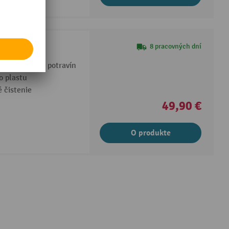
8 pracovných dní
 uchovávanie potravín
o plastu
 čistenie
49,90 €
O produkte