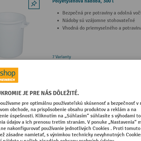
Polyetylénová nádoba, 300 l
Bezpečná pre potraviny a odolná voči
Nádoby sú vzájomne stohovateľné
Vhodná do priemyselného a potravin
7 Varianty
nerezový servírovací vozík BASIC
Nehrdzavejúca oceľ
nosnosť do 100 kg, 25 kg na základň
s riadidlami okrúhlych rúrok,