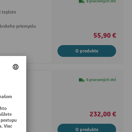
8 pracovných dní
 teplote
árskeho priemyslu
55,90 €
O produkte
6 pracovných dní
u
232,00 €
O produkte