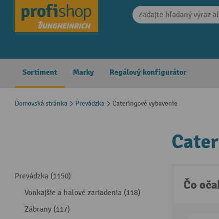
search
Skip to main navigation
Sortiment
Marky
Regálový konfigurátor
Domovská stránka
Prevádzka
Cateringové vybavenie
Cater
Prevádzka (1150)
Čo oča
Vonkajšie a halové zariadenia (118)
Zábrany (117)