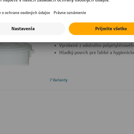
Veko na sud z polyetylénu
Veko na sud z polyetylénu vhodné na
Vyrobené z odolného polyetylénovéh
Hladký povrch pre ľahké a hygienické
7 Varianty