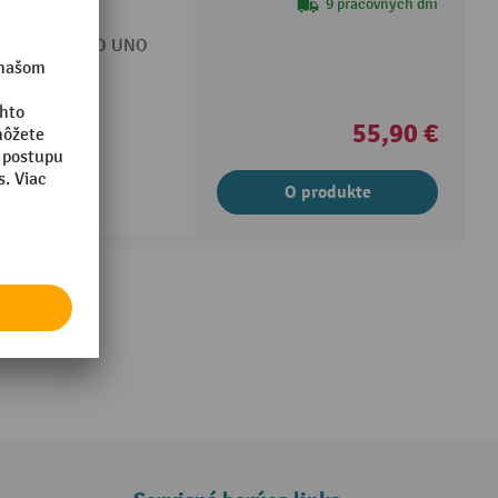
UNO
9 pracovných dní
do uší SILENTO UNO
ie do ucha
55,90 €
O produkte