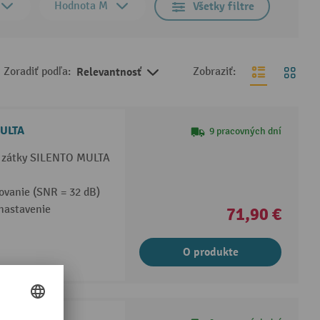
Hodnota M
Všetky filtre
Zoradiť podľa:
Relevantnosť
Zobraziť:
MULTA
9 pracovných dní
é zátky SILENTO MULTA
ovanie (SNR = 32 dB)
nastavenie
71,90 €
O produkte