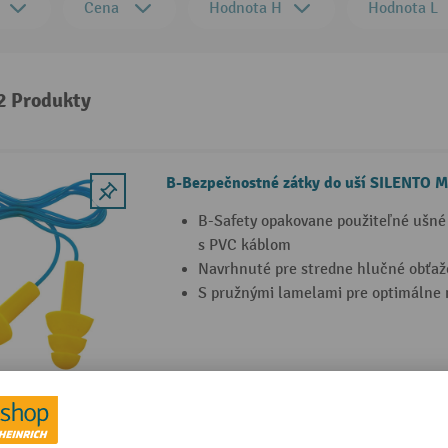
Cena
Hodnota H
Hodnota L
 2 Produkty
B-Bezpečnostné zátky do uší SILENTO 
B-Safety opakovane použiteľné ušn
s PVC káblom
Navrhnuté pre stredne hlučné obťaž
S pružnými lamelami pre optimálne 