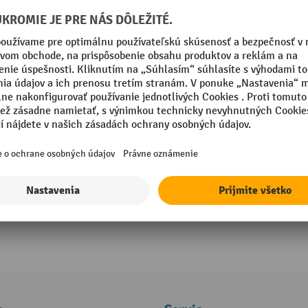
B-Bezpečnostné zátky do uší SILENTO 
B-Bezpečnostné jednorazové zátky 
navrhnuté
pre silné znečistenie hluku
kužeľový tvar pre jednoduché vložen