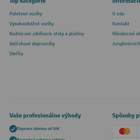
Top kategórie
Informáci
Paletové vozíky
O nás
Vysokozdvižné vozíky
Kontakt
Nožnicové zdvíhacie stoly a plošiny
Všeobecné o
Valčekové dopravníky
Jungheinrich
Dieľňa
Vaše profesionálne výhody
Spôsoby p
Doprava zdarma od 50€
Creditc
Bezpečná ochrana údajov