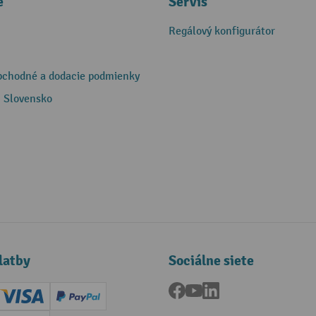
e
Servis
Regálový konfigurátor
bchodné a dodacie podmienky
 Slovensko
latby
Sociálne siete
Facebook
YouTube
LinkedIn
ard (Master)
Creditcard (Visa)
PayPal