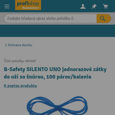
in content
Ochrana sluchu
Číslo položky:
601487
B-Safety SILENTO UNO jednorazové zátky
do uší so šnúrou, 100 párov/balenie
K popisu produktu