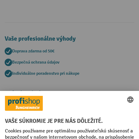
Vaše profesionálne výhody
Doprava zdarma od 50€
Bezpečná ochrana údajov
Individuálne poradenstvo pri nákupe
Spôsoby platby
Creditcard (Master)
Creditcard (Visa)
PayPal
Faktúra
Predplatba