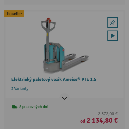
Topseller
Elektrický paletový vozík Ameise® PTE 1.5
3 Varianty
8 pracovných dní
2 372,00 €
2 134,80 €
od