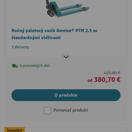
Ručný paletový vozík Ameise® PTM 2.5 so
štandardnými vidlicami
3 Varianty
6 pracovných dní
423,00 €
380,70 €
od
O produkte
Porovnať produkt
Topseller