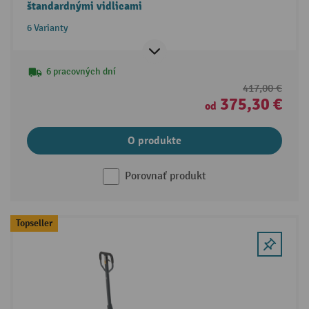
štandardnými vidlicami
6 Varianty
6 pracovných dní
417,00 €
375,30 €
od
O produkte
Porovnať produkt
Topseller