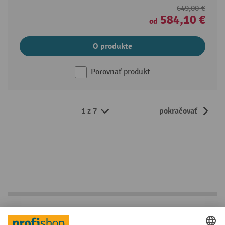
649,00 €
584,10 €
od
O produkte
Porovnať produkt
1 z 7
pokračovať
Kvalitné paletové vozíky pre priemysel