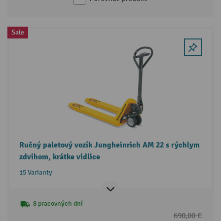
Sale
Ručný paletový vozík Jungheinrich AM 22 s rýchlym
zdvihom, krátke vidlice
15 Varianty
8 pracovných dní
690,00 €