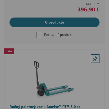
441,00 €
396,90 €
O produkte
Porovnať produkt
Sale
Ručný paletový vozík Ameise® PTM 3.0 so