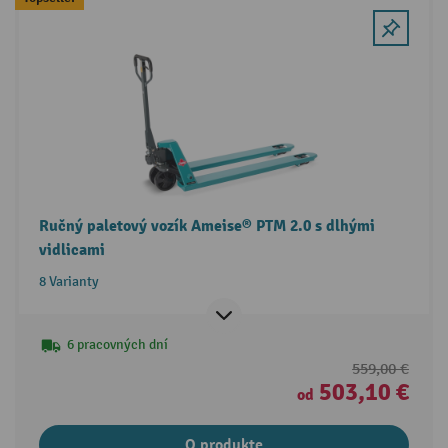
Ručný paletový vozík Ameise® PTM 2.0 s dlhými
vidlicami
8 Varianty
6 pracovných dní
559,00 €
503,10 €
od
O produkte