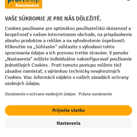
a sklady
Paletové vozíky majú svoje uplatnenie v spoločnostiach, kde
je potrebné pravidelne presúvať väčší tovar. V priemysle,
obchode, skladoch, dielňach a logistických spoločnostiach sa
títo pomocníci stali neoddeliteľnou súčasťou každodennej
práce.
Ľahko sa ovládajú, sú všestranné, praktické, vyrobené pre
nepretržité každodenné použitie. Ťažký tovar s použitím
paletových vozíkov jednoducho presuniete bez veľkého úsilia
z bodu A do bodu B. Palety alebo iné ťažké bremená
jednoducho naberiete pomocou vidlíc. Opakovanými pohybmi
oja alebo elektro-hydraulického systému sa náklad zdvihne
o niekoľko centimetrov potrebných k jeho presunu.
Paletové vozíky sa používajú hlavne na internú prepravu
filter
Triedenie
tovaru na krátku vzdialenosť. Sú vhodné na ľahké nakladanie