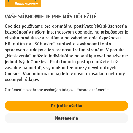
Spôsoby platby
Creditcard (Master)
Creditcard (Visa)
PayPal
Faktúra
Predplatba
Sociálne siete
Facebook
YouTube
LinkedIn
Nastavenia ochrany osobných údajov
All prices excl. VAT plus
shipping costs
and possible delivery charges,
if not stated otherwise.
filter
Triedenie
¹ Zľava platí do vypredania zásob. Zľava sa nevzťahuje na špeciálne
ceny. Kombinácia s inými percentuálnymi zľavami alebo poukazmi nie