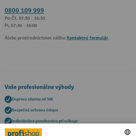
0800 109 999
Po-Čt, 07:30 - 16:30
Pi, 07:30 - 16:00
Kontaktný formulár
Alebo prostredníctvom nášho
.
Vaše profesionálne výhody
Doprava zdarma od 50€
Bezpečná ochrana údajov
Individuálne poradenstvo pri nákupe