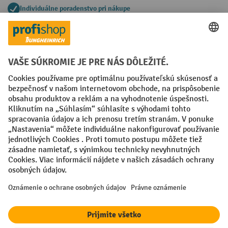
Individuálne poradenstvo pri nákupe
Spôsoby platby
Creditcard (Master)
Creditcard (Visa)
PayPal
Faktúra
Predplatba
Sociálne siete
Facebook
YouTube
LinkedIn
Nastavenia ochrany osobných údajov
All prices excl. VAT plus
shipping costs
and possible delivery charges,
if not stated otherwise.