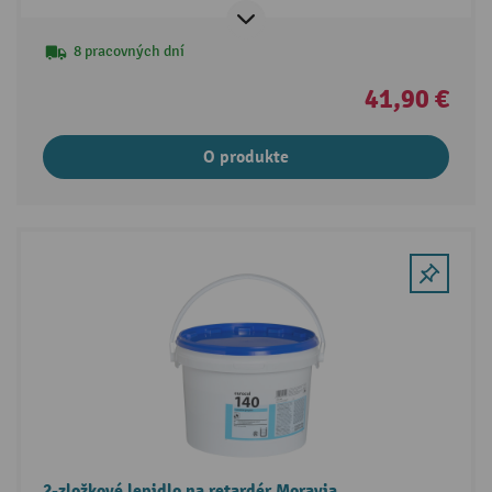
8 pracovných dní
41,90 €
O produkte
2-zložkové lepidlo na retardér Moravia