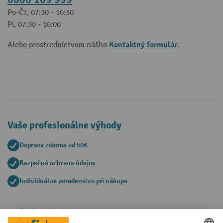
Po-Čt, 07:30 - 16:30
Pi, 07:30 - 16:00
Kontaktný formulár
Alebo prostredníctvom nášho
.
Vaše profesionálne výhody
Doprava zdarma od 50€
Bezpečná ochrana údajov
Individuálne poradenstvo pri nákupe
Spôsoby platby