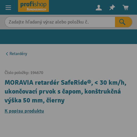
in content
Retardéry
Číslo položky:
194670
MORAVIA retardér SafeRide®, < 30 km/h,
ukončovací prvok s čapom, konštrukčná
výška 50 mm, čierny
K popisu produktu