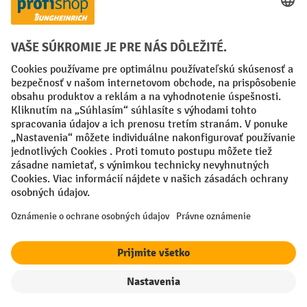
Creditcard (Master)
Creditcard (Visa)
PayPal
Faktúra
Predplatba
Sociálne siete
Facebook
YouTube
LinkedIn
Nastavenia ochrany osobných údajov
All prices excl. VAT plus
shipping costs
and possible delivery charges,
if not stated otherwise.
¹ Zľava platí do vypredania zásob. Zľava sa nevzťahuje na špeciálne
ceny. Kombinácia s inými percentuálnymi zľavami alebo poukazmi nie
je možná.