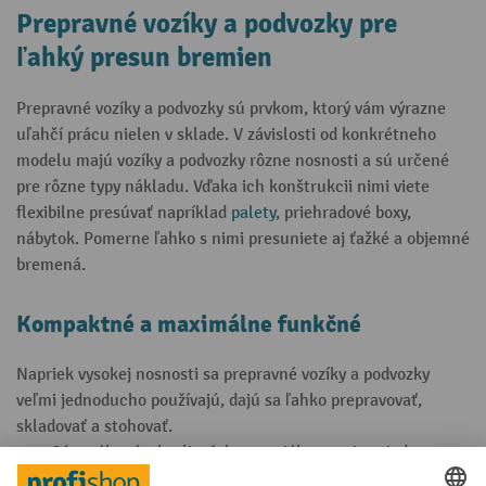
Prepravné vozíky a podvozky pre
ľahký presun bremien
Prepravné vozíky a podvozky sú prvkom, ktorý vám výrazne
uľahčí prácu nielen v sklade. V závislosti od konkrétneho
modelu majú vozíky a podvozky rôzne nosnosti a sú určené
pre rôzne typy nákladu. Vďaka ich konštrukcii nimi viete
flexibilne presúvať napríklad
palety
, priehradové boxy,
nábytok. Pomerne ľahko s nimi presuniete aj ťažké a objemné
bremená.
Kompaktné a maximálne funkčné
Napriek vysokej nosnosti sa prepravné vozíky a podvozky
veľmi jednoducho používajú, dajú sa ľahko prepravovať,
skladovať a stohovať.
Sú vyrábané z kvalitných materiálov, a mimoriadne
odolné voči oderu a opotrebovaniu.