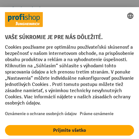
Spôsoby platby
Creditcard (Master)
Creditcard (Visa)
PayPal
Faktúra
Predplatba
Sociálne siete
Facebook
YouTube
LinkedIn
Nastavenia ochrany osobných údajov
All prices excl. VAT plus
shipping costs
and possible delivery charges,
if not stated otherwise.
¹ Zľava platí do vypredania zásob. Zľava sa nevzťahuje na špeciálne