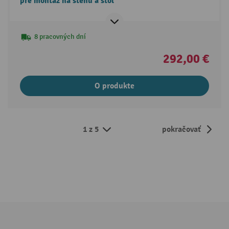
pre montáž na stenu a stôl
8 pracovných dní
292,00 €
O produkte
1 z 5
pokračovať