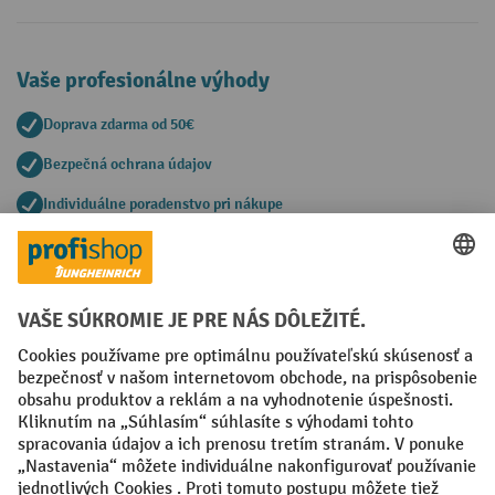
Vaše profesionálne výhody
Doprava zdarma od 50€
Bezpečná ochrana údajov
Individuálne poradenstvo pri nákupe
Spôsoby platby
Creditcard (Master)
Creditcard (Visa)
PayPal
Faktúra
Predplatba
Sociálne siete
Facebook
YouTube
LinkedIn