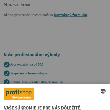
Pi, 07:30 - 16:00
Kontaktný formulár
Alebo prostredníctvom nášho
.
Vaše profesionálne výhody
Doprava zdarma od 50€
Bezpečná ochrana údajov
Individuálne poradenstvo pri nákupe
Spôsoby platby