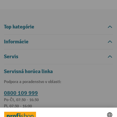
Top kategórie
Informácie
Servis
Servisná horúca linka
Podpora a poradenstvo v oblasti:
0800 109 999
Po-Čt, 07:30 - 16:30
Pi, 07:30 - 16:00
Kontaktný formulár
Alebo prostredníctvom nášho
.