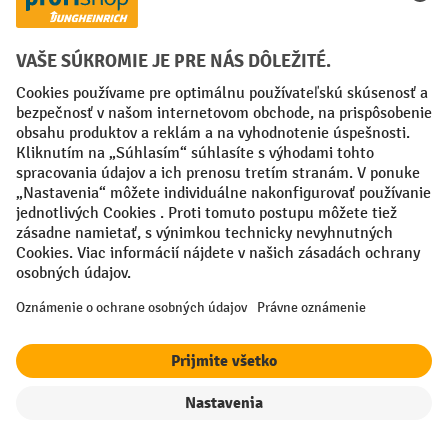
Vaše profesionálne výhody
Doprava zdarma od 50€
Bezpečná ochrana údajov
Individuálne poradenstvo pri nákupe
Spôsoby platby
Creditcard (Master)
Creditcard (Visa)
PayPal
filter
Triedenie
Faktúra
Predplatba