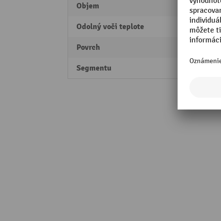
Objem
26 l
Odolný voči teplote
-20 °C
Povrch
štruk
Segmentu
Perfo