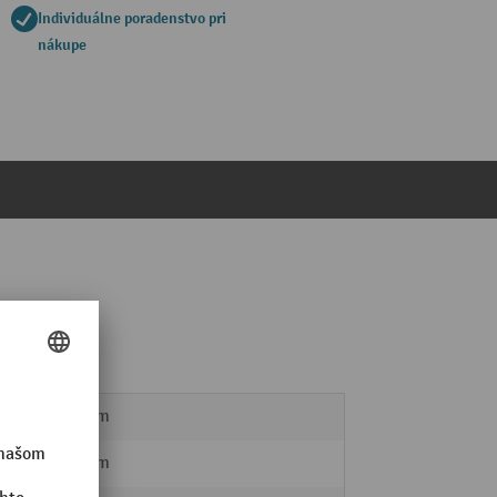
Individuálne poradenstvo pri
nákupe
253 mm
310 mm