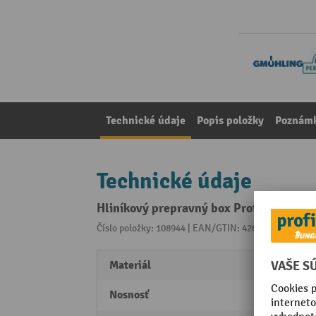
Technické údaje
Popis položky
Poznámk
Technické údaje
Hliníkový prepravný box Profi, štruktúr
Číslo položky: 108944 | EAN/GTIN: 4260257920711
Z 
Materiál
Hliník
Nosnosť
20 kg