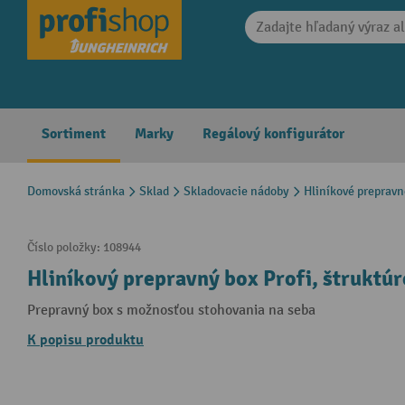
search
Skip to main navigation
Sortiment
Marky
Regálový konfigurátor
Domovská stránka
Sklad
Skladovacie nádoby
Hliníkové prepravn
Číslo položky:
108944
Hliníkový prepravný box Profi, štruktúr
Prepravný box s možnosťou stohovania na seba
K popisu produktu