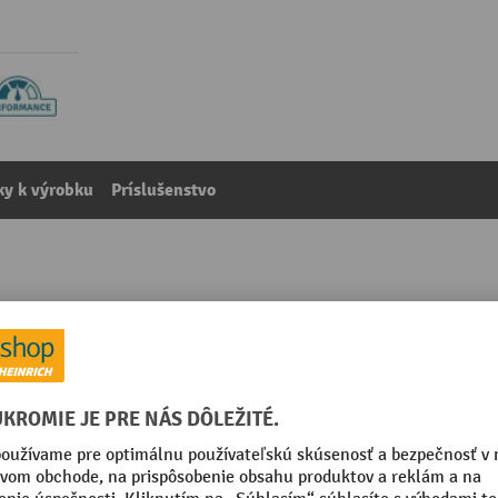
y k výrobku
Príslušenstvo
ovaný povrch, 26 l
kategórie:
Hliníkové prepravné boxy
Vnútorný rozmer – hĺbka
Vnútorný rozmer – výška