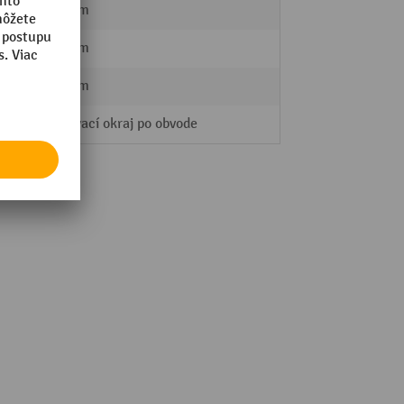
288 mm
340 mm
388 mm
stohovací okraj po obvode