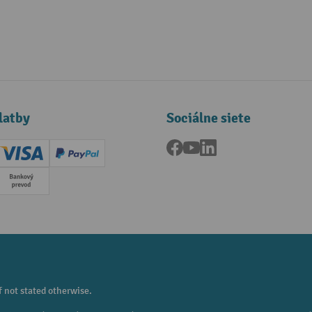
latby
Sociálne siete
Facebook
YouTube
LinkedIn
ard (Master)
Creditcard (Visa)
PayPal
a
Predplatba
f not stated otherwise.