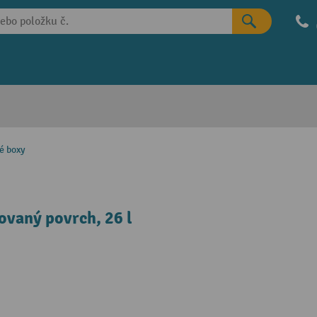
é boxy
ovaný povrch, 26 l