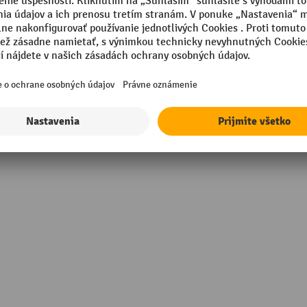
Vonkajší rozmer – hĺbka
Vonkajší rozmer – výška
túrovaná
Vonkajší rozmer – šírka
rmance
Vyhotovenie okraja
Zobraziť všetky technické údaje