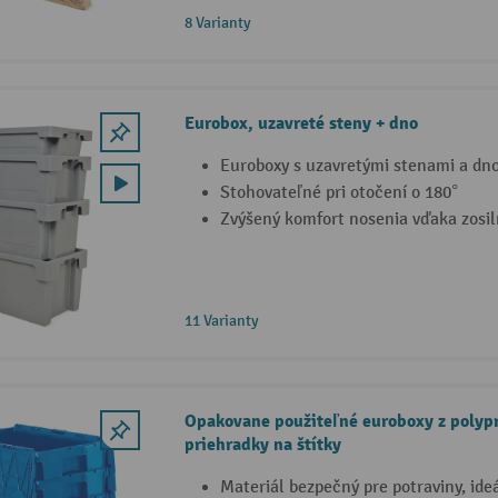
8 Varianty
Eurobox, uzavreté steny + dno
Euroboxy s uzavretými stenami a dn
Stohovateľné pri otočení o 180°
Zvýšený komfort nosenia vďaka zosi
11 Varianty
Opakovane použiteľné euroboxy z polyp
priehradky na štítky
Materiál bezpečný pre potraviny, ide