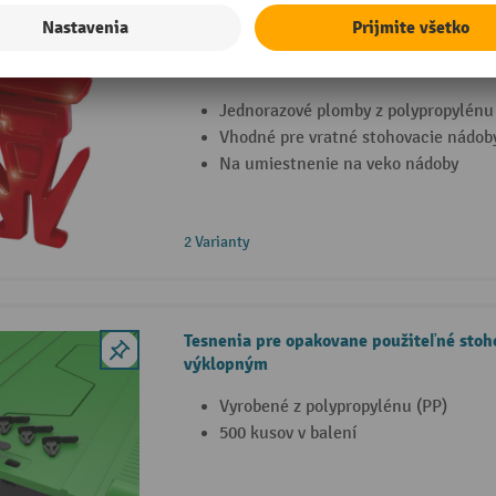
Jednorazové plomby pre vratné stohovac
polypropylénu
Jednorazové plomby z polypropylénu
Vhodné pre vratné stohovacie nádob
Na umiestnenie na veko nádoby
2 Varianty
Tesnenia pre opakovane použiteľné stoh
výklopným
Vyrobené z polypropylénu (PP)
500 kusov v balení