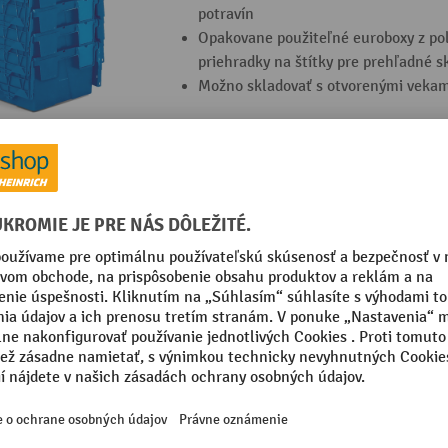
potravín
Opakovane použiteľné euroboxy z po
priehradky na štítky pre prehľadné s
Možno skladovať s otvorenými vekami
6 Varianty
Stohovací kontajner
Odnímateľné veko s bezpečným zapí
Priehľadná nádoba na rýchly prehľad
Materiál bezpečný na potraviny a od
12 Varianty