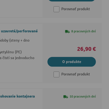
Porovnať produkt
o uzavreté/perforované
8 pracovných dní
ádoby (steny + dno
26,90 €
yetylénu (PE)
a čistí sa jednoducho
O produkte
Porovnať produkt
tohovanie kontajnera
10 pracovných dní