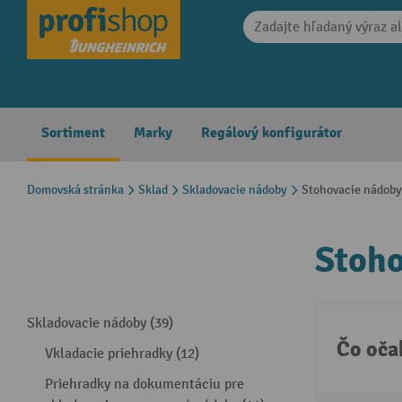
search
Skip to main navigation
Sortiment
Marky
Regálový konfigurátor
Domovská stránka
Sklad
Skladovacie nádoby
Stohovacie nádoby
Stoho
Skladovacie nádoby (39)
Čo oča
Vkladacie priehradky (12)
Priehradky na dokumentáciu pre