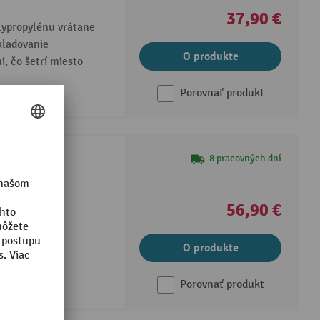
37,90 €
lypropylénu vrátane
kladovanie
O produkte
, čo šetrí miesto
Porovnať produkt
8 pracovných dní
naním na klip
56,90 €
olný
O produkte
Porovnať produkt