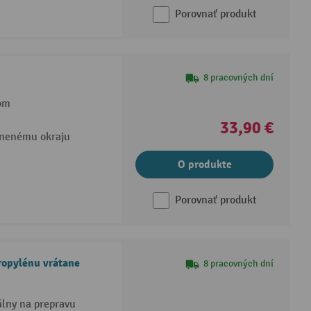
Porovnať produkt
8 pracovných dní
om
33,90 €
lnenému okraju
O produkte
Porovnať produkt
ropylénu vrátane
8 pracovných dní
álny na prepravu