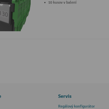
10 kusov v balení
e
Servis
Regálový konfigurátor