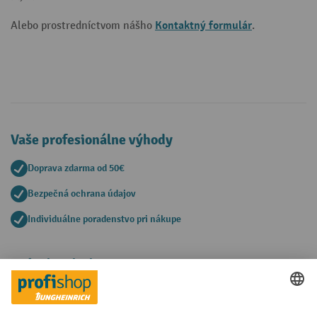
Kontaktný formulár
Alebo prostredníctvom nášho
.
Vaše profesionálne výhody
Doprava zdarma od 50€
Bezpečná ochrana údajov
Individuálne poradenstvo pri nákupe
Spôsoby platby
Creditcard (Master)
Creditcard (Visa)
PayPal