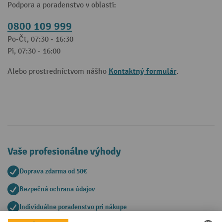
Podpora a poradenstvo v oblasti:
0800 109 999
Po-Čt, 07:30 - 16:30
Pi, 07:30 - 16:00
Kontaktný formulár
Alebo prostredníctvom nášho
.
Vaše profesionálne výhody
Doprava zdarma od 50€
Bezpečná ochrana údajov
Individuálne poradenstvo pri nákupe