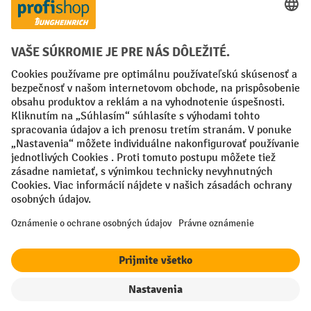
Spôsoby platby
Creditcard (Master)
Creditcard (Visa)
PayPal
Faktúra
Predplatba
Sociálne siete
Facebook
YouTube
LinkedIn
Nastavenia ochrany osobných údajov
All prices excl. VAT plus
shipping costs
and possible delivery charges,
if not stated otherwise.
filter
Triedenie
¹ Zľava platí do vypredania zásob. Zľava sa nevzťahuje na špeciálne