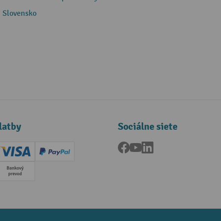
 Slovensko
latby
Sociálne siete
Facebook
YouTube
LinkedIn
ard (Master)
Creditcard (Visa)
PayPal
a
Predplatba