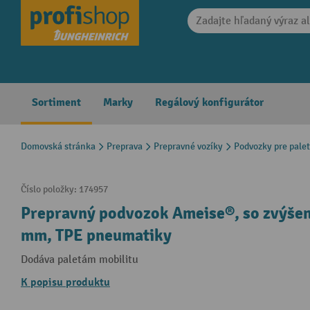
search
Skip to main navigation
Sortiment
Marky
Regálový konfigurátor
Domovská stránka
Preprava
Prepravné vozíky
Podvozky pre pale
Číslo položky:
174957
Prepravný podvozok Ameise®, so zvýšen
mm, TPE pneumatiky
Dodáva paletám mobilitu
K popisu produktu