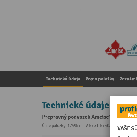
Technické údaje
Popis položky
Poznámk
Technické údaje
Prepravný podvozok Ameise®, so zvýše
Číslo položky: 174957 | EAN/GTIN: 4035694040151
Z 