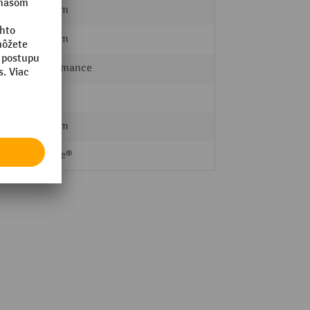
200 mm
200 mm
Performance
33 kg
245 mm
Ameise®