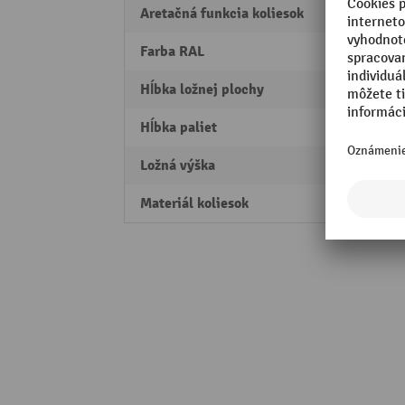
Aretačná funkcia koliesok
s cen
Farba RAL
RAL 5
Hĺbka ložnej plochy
810 
Hĺbka paliet
800 
Ložná výška
280 
Materiál koliesok
Termo