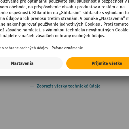
trálnou brzdou
Priemer kolieska
018 tyrkysová modrá
Priemer vodiaceho kolieska
mm
Segmentu
mm
Vlastná hmotnosť
mm
Výška podbehnutia
plastická guma
Značka
Zobraziť všetky technické údaje