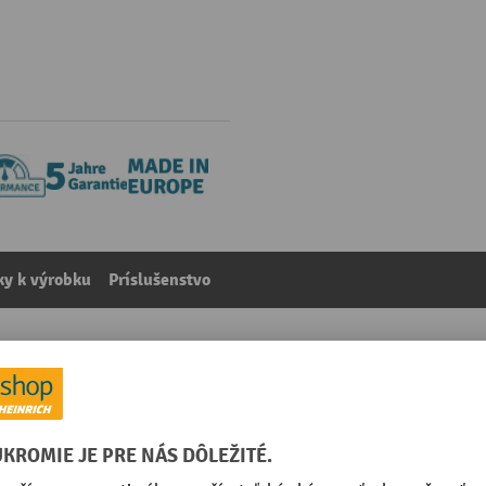
y k výrobku
Príslušenstvo
nými rohmi, ložná výška 280 mm, TPE pneumatiky
kategórie:
Podvozky pre palety