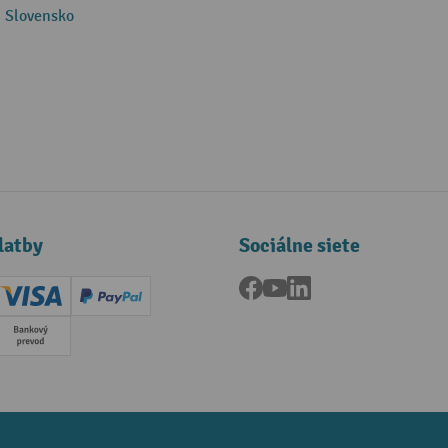
 Slovensko
latby
Sociálne siete
Facebook
YouTube
LinkedIn
ard (Master)
Creditcard (Visa)
PayPal
a
Predplatba