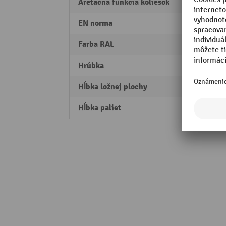
Aretačná funkcia koliesok
Vodia
EN norma
EN 17
Farba RAL
RAL 5
Hrúbka
5 mm
Hĺbka ložnej plochy
610 
Hĺbka paliet
600 