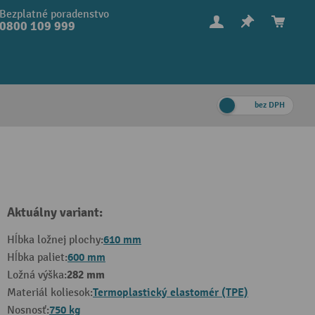
Bezplatné poradenstvo
0800 109 999
bez DPH
Aktuálny variant:
610 mm
Hĺbka ložnej plochy:
600 mm
Hĺbka paliet:
282 mm
Ložná výška:
Termoplastický elastomér (TPE)
Materiál koliesok:
750 kg
Nosnosť: