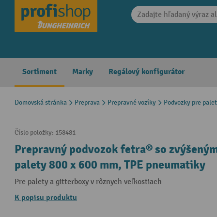
search
Skip to main navigation
Sortiment
Marky
Regálový konfigurátor
Domovská stránka
Preprava
Prepravné vozíky
Podvozky pre pale
Číslo položky:
158481
Prepravný podvozok fetra® so zvýšenými
palety 800 x 600 mm, TPE pneumatiky
Pre palety a gitterboxy v rôznych veľkostiach
K popisu produktu