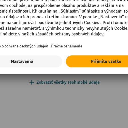
ce valčeky so západkami
Počet koliesok
57-3
Počet vodiacich koliesok
007 brilantná modrá
Priemer kolieska
Priemer vodiaceho kolieska
mm
Segmentu
mm
Vlastná hmotnosť
Zobraziť všetky technické údaje