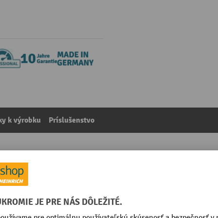
y k výrobku
Príslušenstvo
i rohmi, nosnosť 750 kg, pre palety 800 x 600 mm, TPE 
kategórie:
Podvozky pre palety