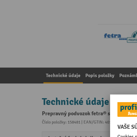
Technické údaje
Popis položky
Poznámk
Technické údaje
Prepravný podvozok fetra® so zvýšeným
Číslo položky: 158481 | EAN/GTIN: 4017976227993
Z 