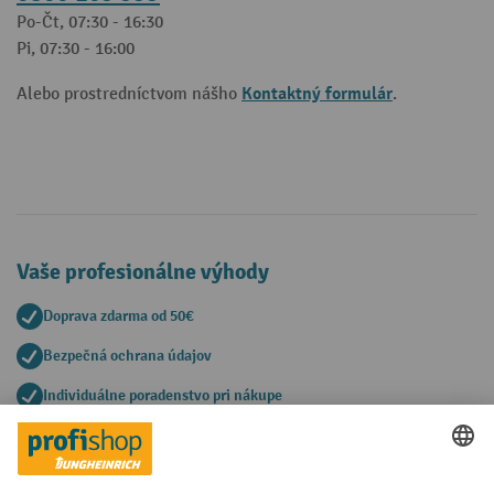
Po-Čt, 07:30 - 16:30
Pi, 07:30 - 16:00
Kontaktný formulár
Alebo prostredníctvom nášho
.
Vaše profesionálne výhody
Doprava zdarma od 50€
Bezpečná ochrana údajov
Individuálne poradenstvo pri nákupe
Spôsoby platby