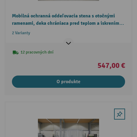
Mobilná ochranná oddeľovacia stena s otočnými
ramenami, deka chrániaca pred teplom a iskrením
v súlade s DIN EN 13501-1
2 Varianty
12 pracovných dní
547,00 €
O produkte