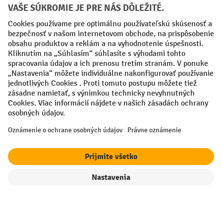
Creditcard (Master)
Creditcard (Visa)
PayPal
Faktúra
Predplatba
Sociálne siete
Facebook
YouTube
LinkedIn
Nastavenia ochrany osobných údajov
All prices excl. VAT plus
shipping costs
and possible delivery charges,
if not stated otherwise.
filter
Triedenie
¹ Zľava platí do vypredania zásob. Zľava sa nevzťahuje na špeciálne
ceny. Kombinácia s inými percentuálnymi zľavami alebo poukazmi nie
je možná.