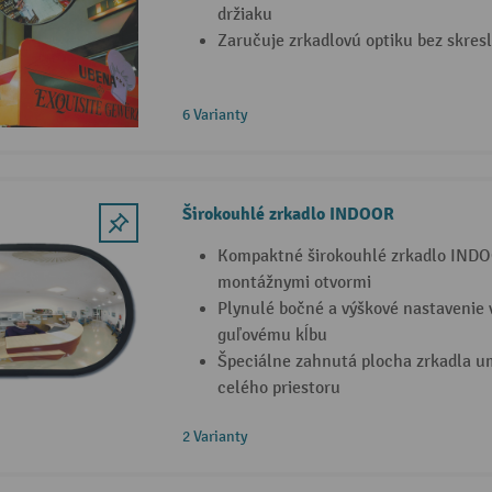
držiaku
Zaručuje zrkadlovú optiku bez skres
6 Varianty
Širokouhlé zrkadlo INDOOR
Kompaktné širokouhlé zrkadlo INDO
montážnymi otvormi
Plynulé bočné a výškové nastaveni
guľovému kĺbu
Špeciálne zahnutá plocha zrkadla u
celého priestoru
2 Varianty