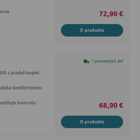
lenia
72,90 €
O produkte
7 pracovných dní
OR s predvŕtanými
e vďaka komfortnému
možňuje kontrolu
68,90 €
O produkte