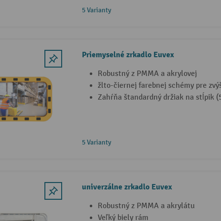
5 Varianty
Priemyselné zrkadlo Euvex
Robustný z PMMA a akrylovej
žlto-čiernej farebnej schémy pre zv
Zahŕňa štandardný držiak na stĺpik 
5 Varianty
univerzálne zrkadlo Euvex
Robustný z PMMA a akrylátu
Veľký biely rám