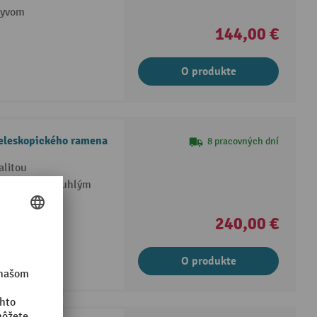
lyvom
144,00 €
O produkte
teleskopického ramena
8 pracovných dní
alitou
rch so širokouhlým
ých liniek
240,00 €
O produkte