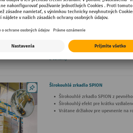
Detektívne širokouhlé zrkadlo, magnetic
Nárazuvzdorné a nárazuvzdorné širo
DETECTIVE
so silným magnetickým držiakom pre
povrchy
Zaručená zrkadlová optika bez skres
2 Varianty
Širokouhlé zrkadlo SPION
Širokouhlé zrkadlo SPION z pevného
Širokouhlý efekt pre krátku vzdialen
Vrátane držiakov pre upevnenie na 