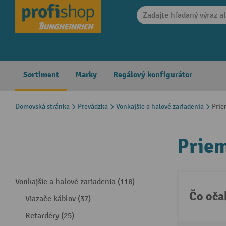
search
Skip to main navigation
Sortiment
Marky
Regálový konfigurátor
Domovská stránka
Prevádzka
Vonkajšie a halové zariadenia
Prie
Priem
Vonkajšie a halové zariadenia (118)
Čo oča
Viazače káblov (37)
Retardéry (25)