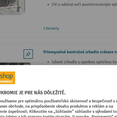
UV a odolný voči poveternostným vp
5 Varianty
Priemyselné kontrolné zrkadlo vrátane 
Izbové zrkadlo s vysokou optickou kv
Rovnomerne zakrivený zrkadlový pov
efektom
Optimálne pre monitorovanie výrobn
3 Varianty