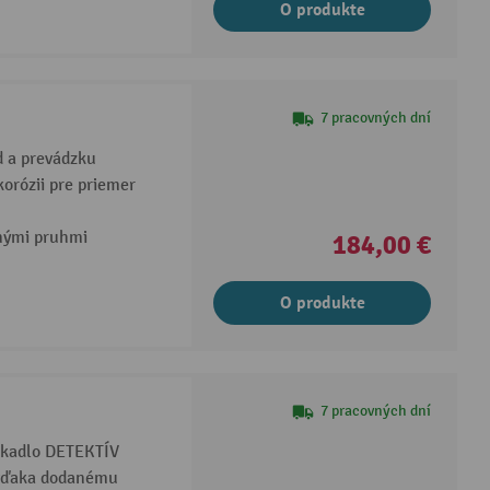
O produkte
7 pracovných dní
d a prevádzku
korózii pre priemer
žnými pruhmi
184,00 €
O produkte
7 pracovných dní
rkadlo DETEKTÍV
 vďaka dodanému