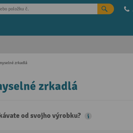
myselné zrkadlá
yselné zrkadlá
kávate od svojho výrobku?