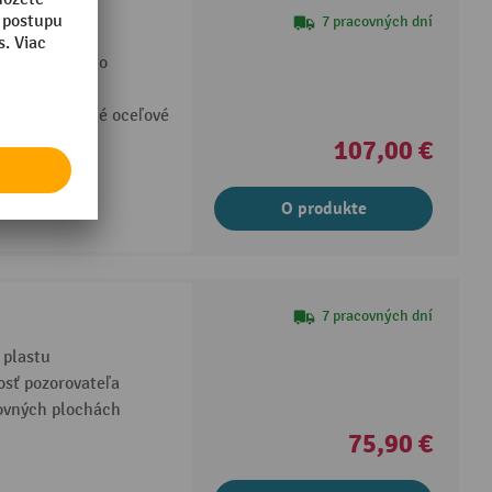
ký držiak
7 pracovných dní
kouhlé zrkadlo
 rovné, ploché oceľové
107,00 €
lenia Vhodné
O produkte
7 pracovných dní
 plastu
osť pozorovateľa
rovných plochách
75,90 €