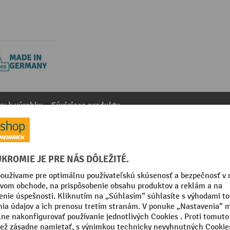
y k výrobku
Súvisiace produkty
ovacie zrkadlo Detektív, oceľ, 550 mm
kategórie:
Držiaky na dopravné zrkadlá
mm
Segmentu