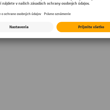
Vlastná hmotnosť
in Germany
Značka
vo pozinkovaná