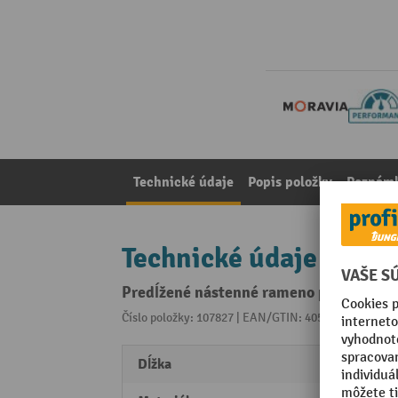
Technické údaje
Popis položky
Poznámk
Technické údaje
Predĺžené nástenné rameno pre monitor
Číslo položky: 107827 | EAN/GTIN: 4055381118635
Z 
Dĺžka
550 