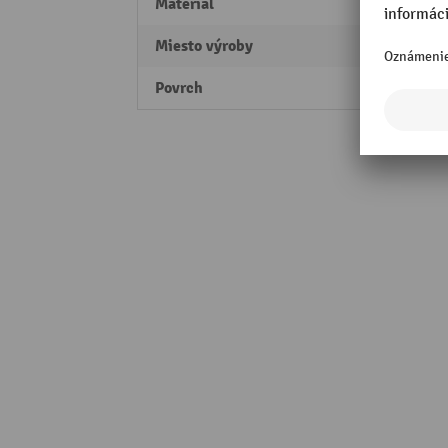
Materiál
Oceľ
Miesto výroby
Made 
Povrch
žiaro