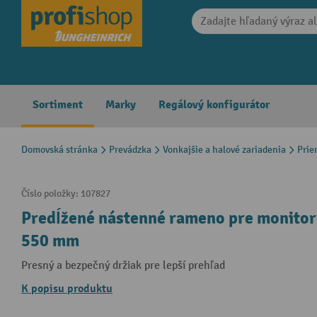
search
Skip to main navigation
Sortiment
Marky
Regálový konfigurátor
Domovská stránka
Prevádzka
Vonkajšie a halové zariadenia
Prie
Číslo položky:
107827
Predĺžené nástenné rameno pre monitoro
550 mm
Presný a bezpečný držiak pre lepší prehľad
K popisu produktu