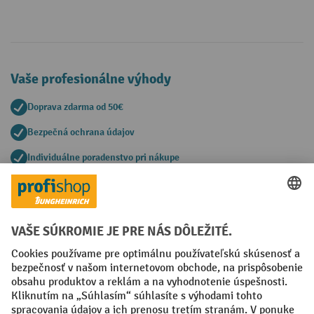
Vaše profesionálne výhody
Doprava zdarma od 50€
Bezpečná ochrana údajov
Individuálne poradenstvo pri nákupe
Spôsoby platby
Creditcard (Master)
Creditcard (Visa)
PayPal
Faktúra
Predplatba