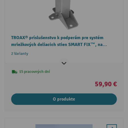
TROAX® príslušenstvo k podperám pre systém
mriežkových deliacich stien SMART FIX™, na
ochranný kryt stroja
2 Varianty
15 pracovných dní
59,90 €
O produkte