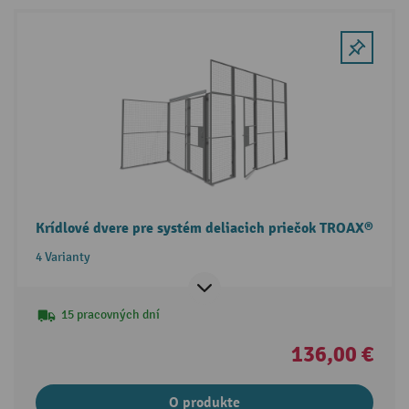
Krídlové dvere pre systém deliacich priečok TROAX®
4 Varianty
15 pracovných dní
136,00 €
O produkte