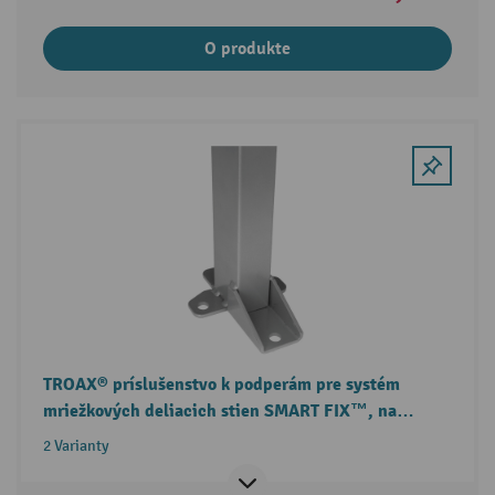
O produkte
TROAX® príslušenstvo k podperám pre systém
mriežkových deliacich stien SMART FIX™, na
ochranný kryt stroja
2 Varianty