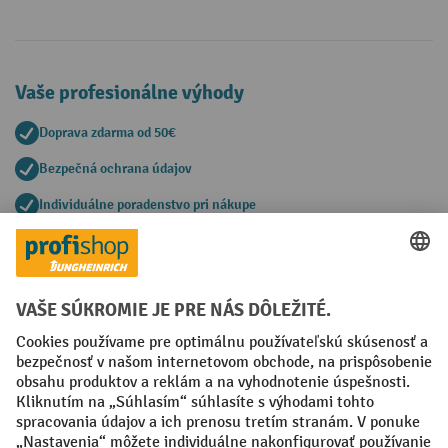
Vaše profesionálne výhody
Doprava zdarma od 50€
Bezpečná ochrana údajov
Individuálne poradenstvo pri nákupe
Spôsoby platby
Creditcard (Master)
Creditcard (Visa)
PayPal
Faktúra
Predplatba
Sociálne siete