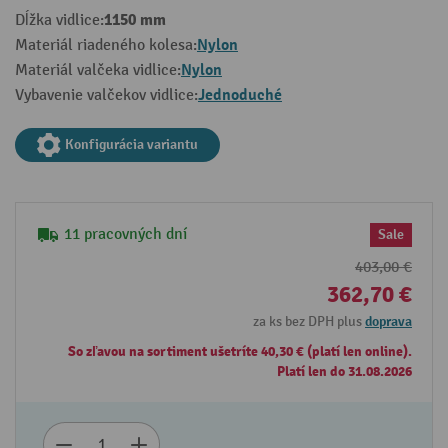
1150 mm
Dĺžka vidlice:
Nylon
Materiál riadeného kolesa:
Nylon
Materiál valčeka vidlice:
Jednoduché
Vybavenie valčekov vidlice:
Konfigurácia variantu
11 pracovných dní
Sale
403,00 €
362,70 €
za ks bez DPH plus
doprava
So zľavou na sortiment ušetríte 40,30 € (platí len online).
Platí len do 31.08.2026