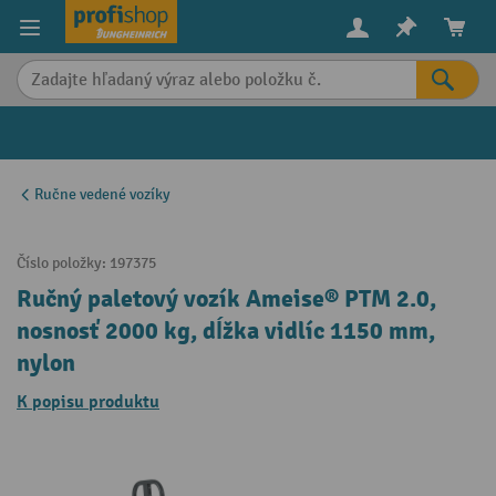
in content
Ručne vedené vozíky
Číslo položky:
197375
Ručný paletový vozík Ameise® PTM 2.0,
nosnosť 2000 kg, dĺžka vidlíc 1150 mm,
nylon
K popisu produktu