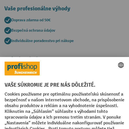
Vaše profesionálne výhody
Doprava zdarma od 50€
Bezpečná ochrana údajov
Individuálne poradenstvo pri nákupe
Spôsoby platby
Creditcard (Master)
Creditcard (Visa)
PayPal
Faktúra
Predplatba
Sociálne siete
Facebook
YouTube
LinkedIn