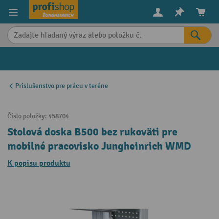
in content
Príslušenstvo pre prácu v teréne
Číslo položky:
458704
Stolová doska B500 bez rukoväti pre
mobilné pracovisko Jungheinrich WMD
K popisu produktu