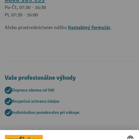
Po-Čt, 07:30 - 16:30
Pi, 07:30 - 16:00
Kontaktný formulár
Alebo prostredníctvom nášho
.
Vaše profesionálne výhody
Doprava zdarma od 50€
Bezpečná ochrana údajov
Individuálne poradenstvo pri nákupe
Spôsoby platby