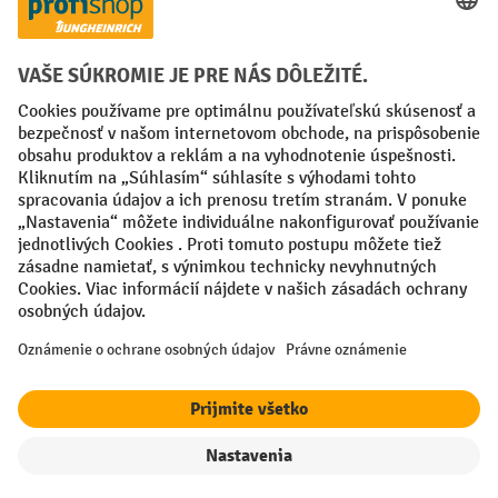
Creditcard (Master)
Creditcard (Visa)
PayPal
Faktúra
Predplatba
Sociálne siete
Facebook
YouTube
LinkedIn
Nastavenia ochrany osobných údajov
All prices excl. VAT plus
shipping costs
and possible delivery charges,
if not stated otherwise.
¹ Zľava platí do vypredania zásob. Zľava sa nevzťahuje na špeciálne
ceny. Kombinácia s inými percentuálnymi zľavami alebo poukazmi nie
je možná.