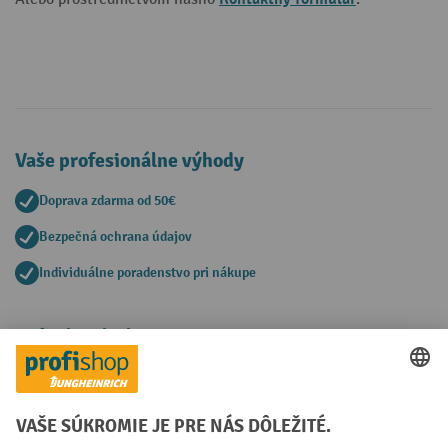
Vaše profesionálne výhody
Doprava zdarma od 50€
Bezpečná ochrana údajov
Individuálne poradenstvo pri nákupe
Spôsoby platby
Creditcard (Master)
Creditcard (Visa)
PayPal
Faktúra
Predplatba