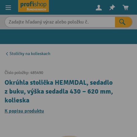
in content
Stoličky na kolieskach
Číslo položky:
485490
Okrúhla stolička HEMMDAL, sedadlo
z buku, výška sedadla 430 – 620 mm,
kolieska
K popisu produktu