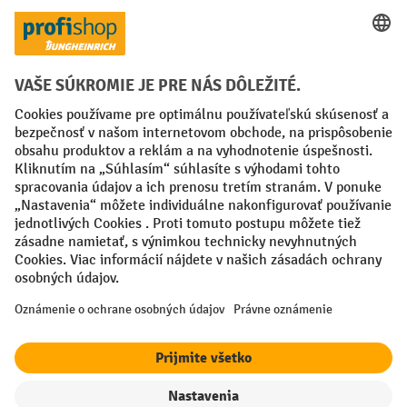
Spôsoby platby
Creditcard (Master)
Creditcard (Visa)
PayPal
Faktúra
Predplatba
Sociálne siete
Facebook
YouTube
LinkedIn
Nastavenia ochrany osobných údajov
All prices excl. VAT plus
shipping costs
and possible delivery charges,
if not stated otherwise.
¹ Zľava platí do vypredania zásob. Zľava sa nevzťahuje na špeciálne
ceny. Kombinácia s inými percentuálnymi zľavami alebo poukazmi nie
je možná.