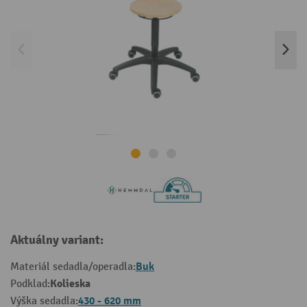
Aktuálny variant:
Buk
Materiál sedadla/operadla:
Kolieska
Podklad:
430 - 620 mm
Výška sedadla: