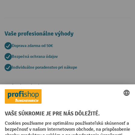
Vaše profesionálne výhody
Doprava zdarma od 50€
Bezpečná ochrana údajov
Individuálne poradenstvo pri nákupe
Spôsoby platby
Creditcard (Master)
Creditcard (Visa)
PayPal
Faktúra
Predplatba
Sociálne siete