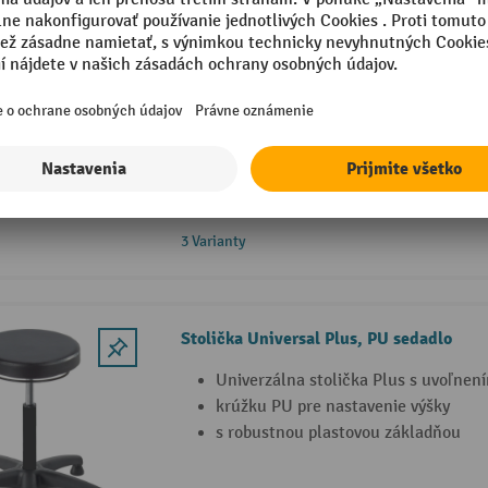
HEMMDAL stolička, PU sedadlo
Základná stolička k dispozícii s koli
podlahovými kĺzami
Sedadlo vyrobené z polyuretánovej i
pena)
Výškovo nastaviteľné cez plynovú pr
kompenzuje hmotnosť súčasne
3 Varianty
Stolička Universal Plus, PU sedadlo
Univerzálna stolička Plus s uvoľnen
krúžku PU pre nastavenie výšky
s robustnou plastovou základňou