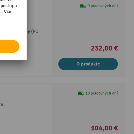
9 pracovných dní
eskami alebo
ntegrálnej peny (PU
užinu, ktorá
232,00 €
O produkte
10 pracovných dní
ím
104,00 €