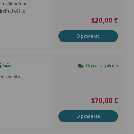
nou základňou
teľnej výške
120,00 €
O produkte
j kože
10 pracovných dní
ím sedadla
170,00 €
O produkte