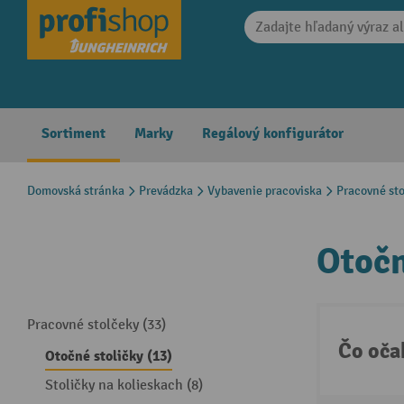
search
Skip to main navigation
Sortiment
Marky
Regálový konfigurátor
Domovská stránka
Prevádzka
Vybavenie pracoviska
Pracovné sto
Otočn
Pracovné stolčeky (33)
Čo oča
Otočné stoličky (13)
Stoličky na kolieskach (8)