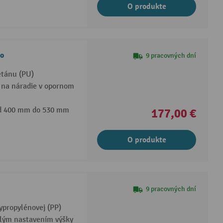
O produkte
o
9 pracovných dní
etánu (PU)
 na náradie v opornom
od 400 mm do 530 mm
177,00 €
O produkte
9 pracovných dní
ypropylénovej (PP)
ulým nastavením výšky