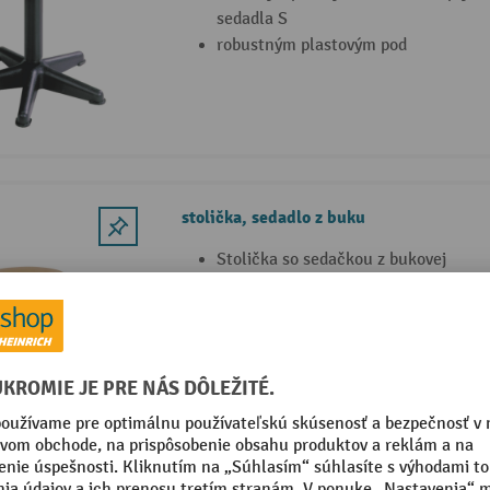
sedadla S
robustným plastovým pod
stolička, sedadlo z buku
Stolička so sedačkou z bukovej
preglejky s plochým sedadlom a ply
výšky sedadla S
robustným plastovým pod