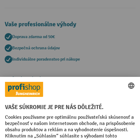
Vaše profesionálne výhody
Doprava zdarma od 50€
Bezpečná ochrana údajov
Individuálne poradenstvo pri nákupe
Spôsoby platby
Creditcard (Master)
Creditcard (Visa)
PayPal
Faktúra
Predplatba
Sociálne siete