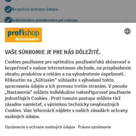
Bezpečná ochrana údajov
Individuálne poradenstvo pri nákupe
Spôsoby platby
Creditcard (Master)
Creditcard (Visa)
PayPal
Faktúra
Predplatba
Sociálne siete
Facebook
YouTube
LinkedIn
Nastavenia ochrany osobných údajov