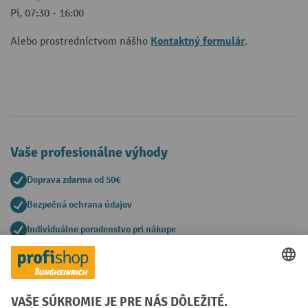
Pi, 07:30 - 16:00
Kontaktný formulár
Alebo prostredníctvom nášho
.
Vaše profesionálne výhody
Doprava zdarma od 50€
Bezpečná ochrana údajov
Individuálne poradenstvo pri nákupe
Spôsoby platby