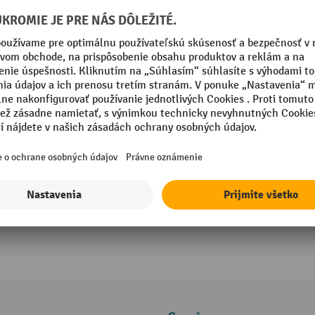
Nožnicový valčekový dopravník Ameise
Ľahký, kompaktný a dostupný v najrô
vyhotoveniach
Jazdu umožňujú 4 vodiace kolesá so 
So spojovacou priečkou na kombinov
dopravníkov
2 Varianty