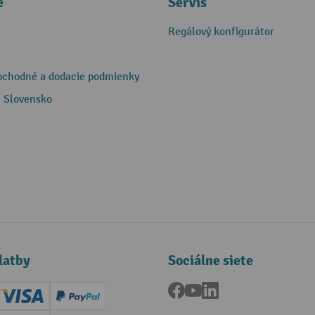
e
Servis
Regálový konfigurátor
bchodné a dodacie podmienky
 Slovensko
latby
Sociálne siete
Facebook
YouTube
LinkedIn
ard (Master)
Creditcard (Visa)
PayPal