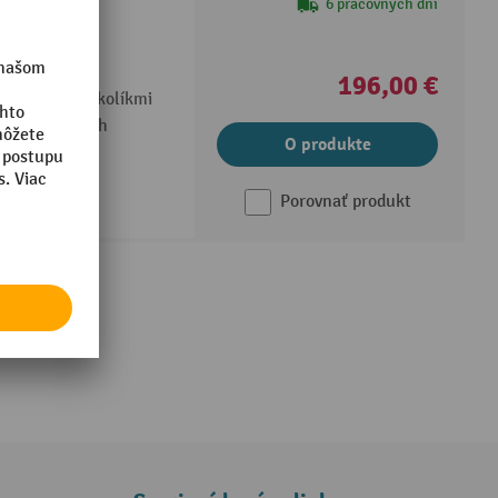
®
6 pracovných dní
znejších
196,00 €
zaisťovacími kolíkmi
anie viacerých
O produkte
Porovnať produkt