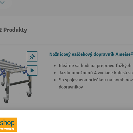
 2 Produkty
Nožnicový valčekový dopravník Ameise®
Ideálne sa hodí na prepravu ťažkých
Jazdu umožnenú 4 vodiace kolesá so 
So spojovacou priečkou na kombinov
dopravníkov