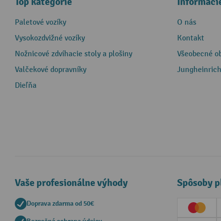
Top kategórie
Informáci
Paletové vozíky
O nás
Vysokozdvižné vozíky
Kontakt
Nožnicové zdvíhacie stoly a plošiny
Všeobecné o
Valčekové dopravníky
Jungheinrich
Dieľňa
Vaše profesionálne výhody
Spôsoby p
Doprava zdarma od 50€
Creditc