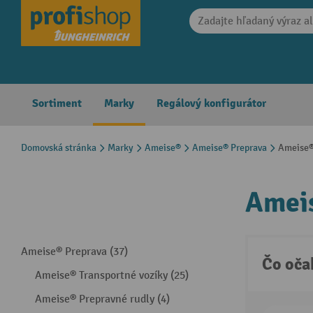
search
Skip to main navigation
Sortiment
Marky
Regálový konfigurátor
Domovská stránka
Marky
Ameise®
Ameise® Preprava
Ameise®
Ameis
Ameise® Preprava (37)
Čo oča
Ameise® Transportné vozíky (25)
Ameise® Prepravné rudly (4)