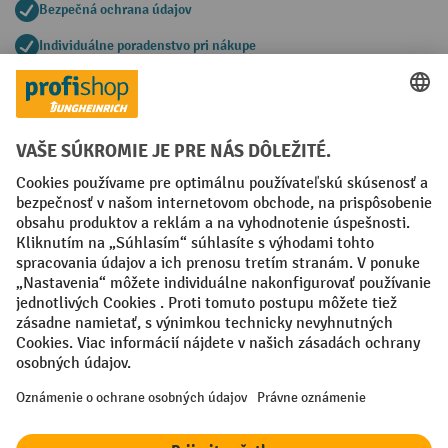
Bezpečná ochrana údajov
Individuálne poradenstvo pri nákupe
Spôsoby platby
Creditcard (Master)
Creditcard (Visa)
PayPal
Faktúra
Predplatba
Sociálne siete
Facebook
YouTube
LinkedIn
Nastavenia ochrany osobných údajov