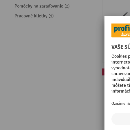
Pomôcky na zaraďovanie (2)
Pracovné klietky (1)
Sale