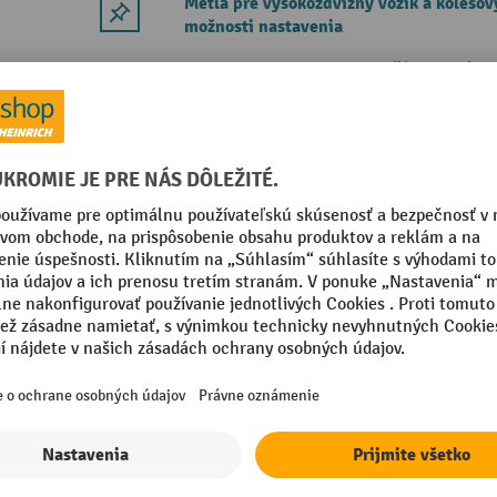
Metla pre vysokozdvižný vozík a kolesov
možnosti nastavenia
Otvory na zasunutie vidlíc, na uchyte
Poistka proti zošmyknutiu
Kefové prvky s dlhou životnosťou, da
jednotlivo
3 Varianty
Bauer® Lyžica pre vysokozdvižný vozík, 
lakovaná, objem 0,5 m³
Naklápanie hydraulikou vysokozdviž
Poistka proti zošmyknutiu
Dobré ťažisko bremena
20 Varianty