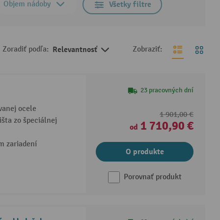
Objem nádoby
Všetky filtre
Zoradiť podľa:
Relevantnosť
Zobraziť:
23 pracovných dní
vanej ocele
1 901,00 €
išta zo špeciálnej
1 710,90 €
od
m zariadení
O produkte
Porovnať produkt