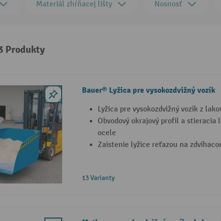
Materiál zhŕňacej lišty
Nosnosť
 3 Produkty
Bauer® Lyžica pre vysokozdvižný vozík
Lyžica pre vysokozdvižný vozík z lako
Obvodový okrajový profil a stieracia l
ocele
Zaistenie lyžice reťazou na zdvíhaco
13 Varianty