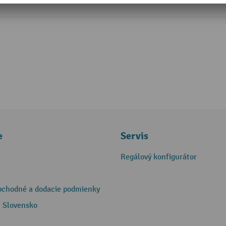
e
Servis
Regálový konfigurátor
bchodné a dodacie podmienky
 Slovensko