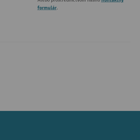
Kontaktný
Alebo prostredníctvom nášho
formulár
.