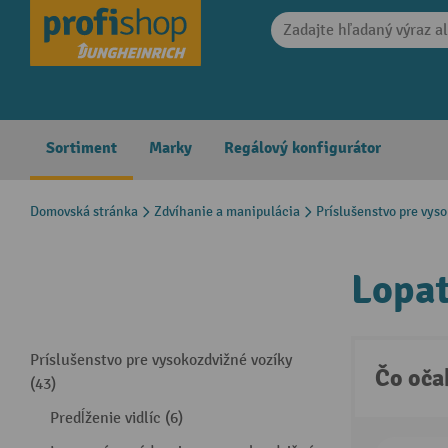
search
Skip to main navigation
Sortiment
Marky
Regálový konfigurátor
Domovská stránka
Zdvíhanie a manipulácia
Príslušenstvo pre vys
Lopat
Príslušenstvo pre vysokozdvižné vozíky
Čo oča
(43)
Predĺženie vidlíc (6)