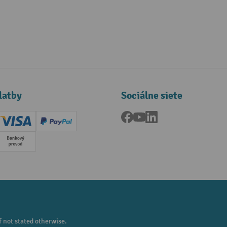
latby
Sociálne siete
Facebook
YouTube
LinkedIn
ard (Master)
Creditcard (Visa)
PayPal
a
Predplatba
f not stated otherwise.