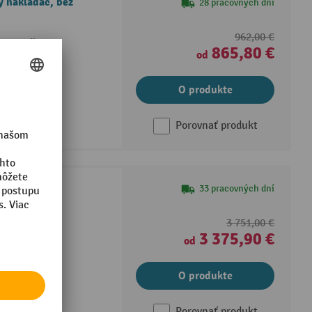
ý nakladač, bez
28 pracovných dní
962,00 €
nie vidlicou
865,80 €
od
jú sa vymeniť
O produkte
Porovnať produkt
hydraulická,
33 pracovných dní
3 751,00 €
ného vozíka
3 375,90 €
od
O produkte
Porovnať produkt