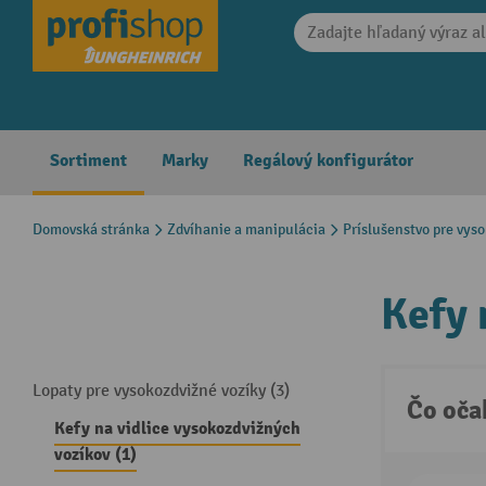
search
Skip to main navigation
Sortiment
Marky
Regálový konfigurátor
Domovská stránka
Zdvíhanie a manipulácia
Príslušenstvo pre vys
Kefy 
Lopaty pre vysokozdvižné vozíky (3)
Čo oča
Kefy na vidlice vysokozdvižných
vozíkov (1)