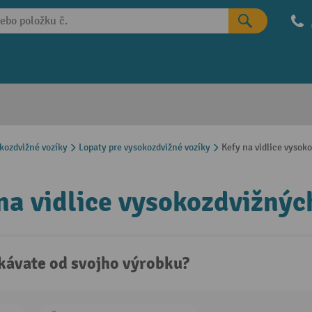
okozdvižné vozíky
Lopaty pre vysokozdvižné vozíky
Kefy na vidlice vysok
na vidlice vysokozdvižnýc
kávate od svojho výrobku?