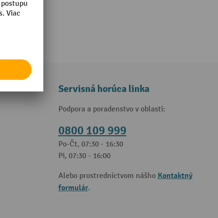
Servisná horúca linka
Podpora a poradenstvo v oblasti:
0800 109 999
Po-Čt, 07:30 - 16:30
Pi, 07:30 - 16:00
Kontaktný
Alebo prostredníctvom nášho
formulár
.