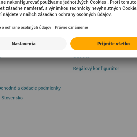
e
Servis
Regálový konfigurátor
bchodné a dodacie podmienky
 Slovensko