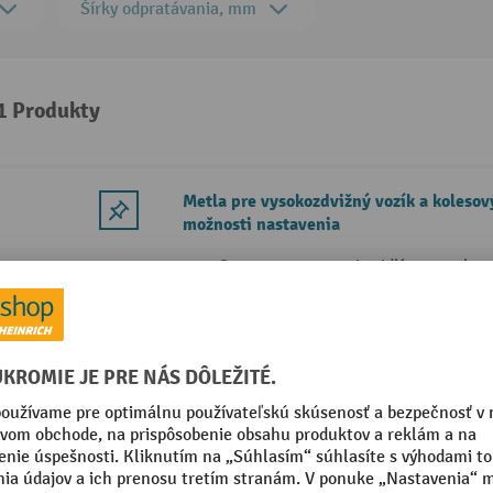
Šírky odpratávania, mm
 1 Produkty
Metla pre vysokozdvižný vozík a kolesov
možnosti nastavenia
Otvory na zasunutie vidlíc, na uchyte
Poistka proti zošmyknutiu
Kefové prvky s dlhou životnosťou, da
jednotlivo
3 Varianty