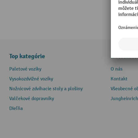
Top kategórie
Informáci
Paletové vozíky
O nás
Vysokozdvižné vozíky
Kontakt
Nožnicové zdvíhacie stoly a plošiny
Všeobecné o
Valčekové dopravníky
Jungheinrich
Dieľňa