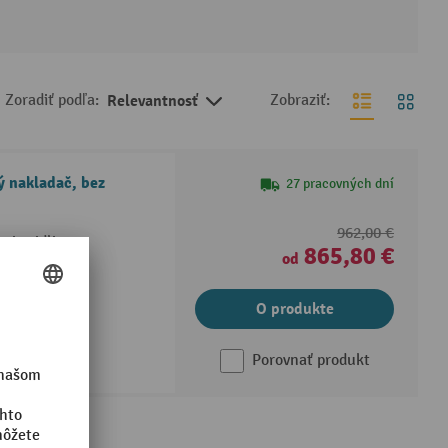
Zoradiť podľa:
Relevantnosť
Zobraziť:
ý nakladač, bez
27 pracovných dní
962,00 €
nie vidlicou
865,80 €
od
jú sa vymeniť
O produkte
Porovnať produkt