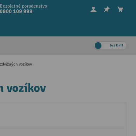
Bezplatné poradenstvo
0800 109 999
bez DPH
ozdvižných vozíkov
h vozíkov