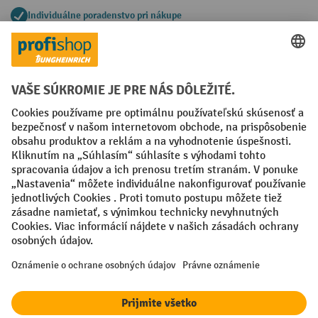
Individuálne poradenstvo pri nákupe
Spôsoby platby
Creditcard (Master)
Creditcard (Visa)
PayPal
Faktúra
Predplatba
Sociálne siete
Facebook
YouTube
LinkedIn
Nastavenia ochrany osobných údajov
All prices excl. VAT plus
shipping costs
and possible delivery charges,
if not stated otherwise.