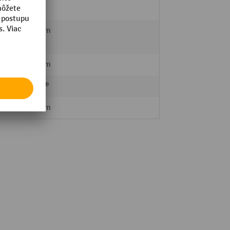
160 mm
100 mm
Bauer®
995 mm