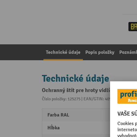
Technické údaje
Popis položky
Poznámk
Technické údaje
Ochranný štít pre hroty vidlíc vysokozd
Číslo položky: 125275 | EAN/GTIN: 4052462031623
Z 
Farba RAL
RAL 3
Hĺbka
200 