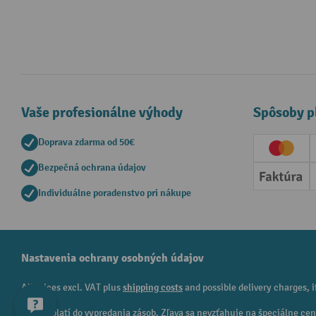
Vaše profesionálne výhody
Spôsoby p
Doprava zdarma od 50€
Creditc
Bezpečná ochrana údajov
Faktúr
Individuálne poradenstvo pri nákupe
Nastavenia ochrany osobných údajov
All prices excl. VAT plus
shipping costs
and possible delivery charges, i
¹ Zľava platí do vypredania zásob. Zľava sa nevzťahuje na špeciálne c