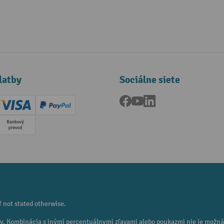
latby
Sociálne siete
Facebook
YouTube
LinkedIn
ard (Master)
Creditcard (Visa)
PayPal
a
Predplatba
f not stated otherwise.
eny. Kombinácia s inými percentuálnymi zľavami alebo poukazmi nie je možná