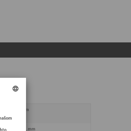
ých
280 mm
40 - 21 mm