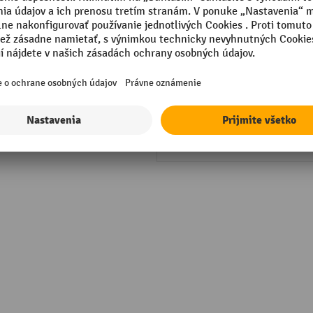
poličiek – výška
ané
Vnútorný rozmer zásuvných
poličiek – šírka
sional
Výška
Značka
Šírka