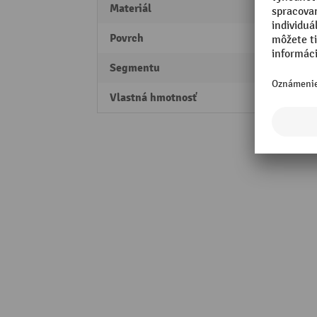
Materiál
Oceľ
Povrch
lakov
Segmentu
Profes
Vlastná hmotnosť
5 kg