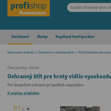
search
Skip to main navigation
Sortiment
Marky
Regálový konfigurátor
Domovská stránka
Zdvíhanie a manipulácia
Príslušenstvo pre vys
Číslo položky:
125275
Ochranný štít pre hroty vidlíc vysokozd
Pre bezpečnú ochranu pri jazdách naprázdno
K popisu produktu