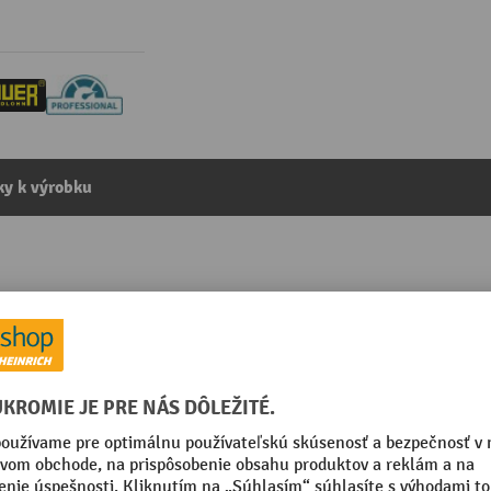
y k výrobku
vižného vozíka
kategórie:
Ochrana vidlice pre vysokozdvižné vozíky
000 ohnivá červená
Vnútorná vzdialenosť zásuvn
poličiek
mm
Vnútorný rozmer zásuvných