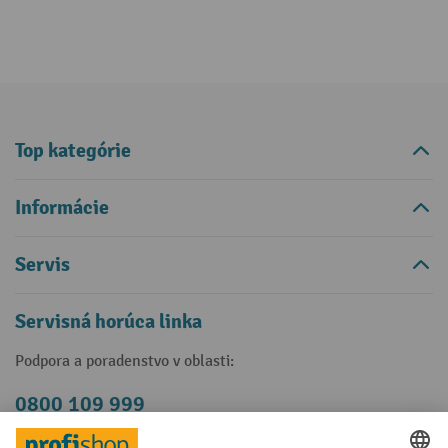
Top kategórie
Informácie
Servis
Servisná horúca linka
Podpora a poradenstvo v oblasti:
0800 109 999
Po-Čt, 07:30 - 16:30