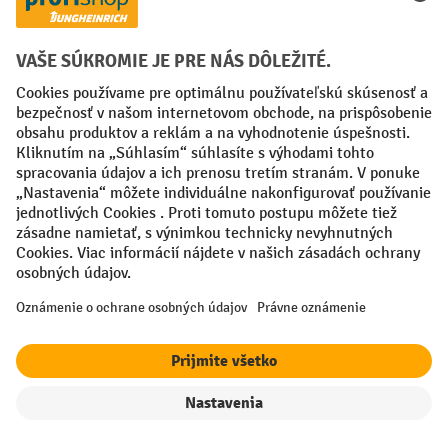
Pi, 07:30 - 16:00
Kontaktný formulár
Alebo prostredníctvom nášho
.
Vaše profesionálne výhody
Doprava zdarma od 50€
Bezpečná ochrana údajov
Individuálne poradenstvo pri nákupe
Spôsoby platby
filter
Triedenie
Creditcard (Master)
Creditcard (Visa)
PayPal