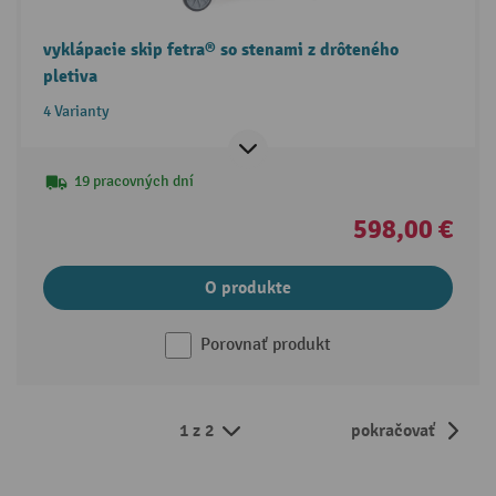
vyklápacie skip fetra® so stenami z drôteného
pletiva
4 Varianty
19 pracovných dní
598,00 €
O produkte
Porovnať produkt
1 z 2
pokračovať