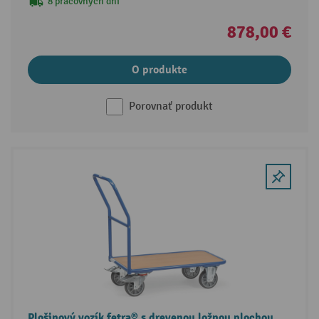
8 pracovných dní
878,00 €
O produkte
Porovnať produkt
Plošinový vozík fetra® s drevenou ložnou plochou