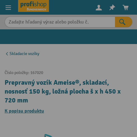
in content
Skladacie vozíky
Číslo položky:
167020
Prepravný vozík Ameise®, skladací,
nosnosť 150 kg, ložná plocha š x h 450 x
720 mm
K popisu produktu