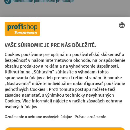
Individuálne poradenstvo pri nákupe
Spôsoby platby
Creditcard (Master)
Creditcard (Visa)
PayPal
Faktúra
Predplatba
Sociálne siete
Facebook
YouTube
LinkedIn
Nastavenia ochrany osobných údajov
All prices excl. VAT plus
shipping costs
and possible delivery charges,
if not stated otherwise.