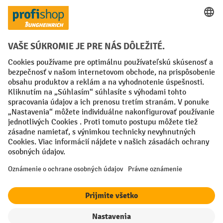
Spôsoby platby
Creditcard (Master)
Creditcard (Visa)
PayPal
Faktúra
Predplatba
Sociálne siete
Facebook
YouTube
LinkedIn
Nastavenia ochrany osobných údajov
All prices excl. VAT plus
shipping costs
and possible delivery charges,
if not stated otherwise.