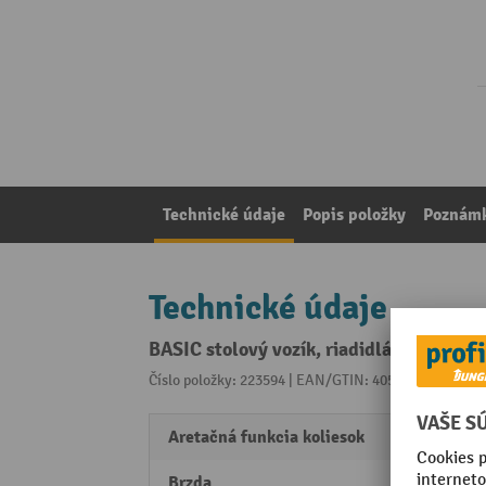
Technické údaje
Popis položky
Poznámk
Technické údaje
BASIC stolový vozík, riadidlá na oboch 
Číslo položky: 223594 | EAN/GTIN: 4052293717369
Z 
Aretačná funkcia koliesok
2 vodi
Brzda
Parko