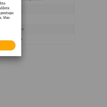
2
4 Stk.
100 mm
Štartér