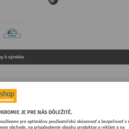
y k výrobku
stranách, V x Š x H 890 x 500 x 1,140 mm, nosnosť 250 kg
kategórie:
Vozík s plošinou
ace kolieska s aretáciami
Povrch držadiel/rukovätí
vacie brzdy
Povrch rámu