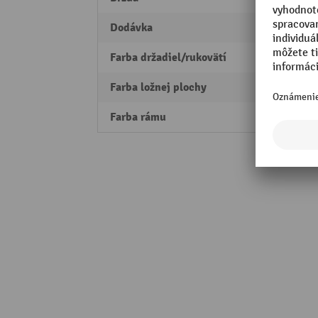
Dodávka
rozlo
Farba držadiel/rukovätí
modr
Farba ložnej plochy
dreven
Farba rámu
enciá