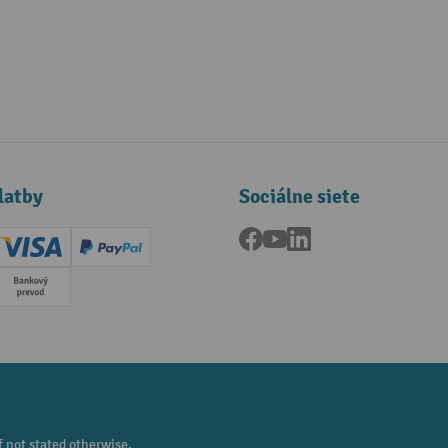
latby
Sociálne siete
Facebook
YouTube
LinkedIn
ard (Master)
Creditcard (Visa)
PayPal
a
Predplatba
f not stated otherwise.