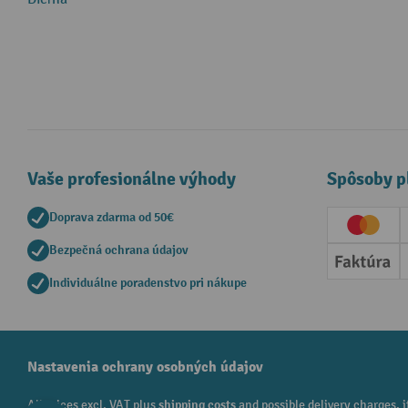
Vaše profesionálne výhody
Spôsoby p
Doprava zdarma od 50€
Creditc
Bezpečná ochrana údajov
Faktúr
Individuálne poradenstvo pri nákupe
Nastavenia ochrany osobných údajov
All prices excl. VAT plus
shipping costs
and possible delivery charges, i