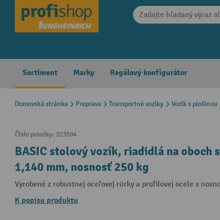
search
Skip to main navigation
Sortiment
Marky
Regálový konfigurátor
Domovská stránka
Preprava
Transportné vozíky
Vozík s plošinou
Číslo položky:
223594
BASIC stolový vozík, riadidlá na oboch s
1,140 mm, nosnosť 250 kg
Vyrobené z robustnej oceľovej rúrky a profilovej ocele s nosn
K popisu produktu