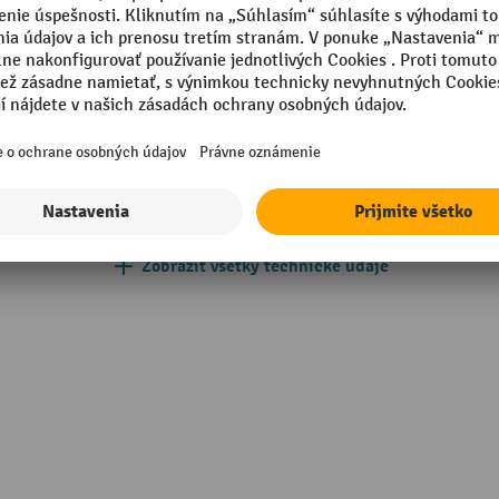
žené
Počet ložných plôch
á
Počet vodiacich koliesok
é farby
Priemer vodiaceho kolieska
nová modrá
Segmentu
Zobraziť všetky technické údaje