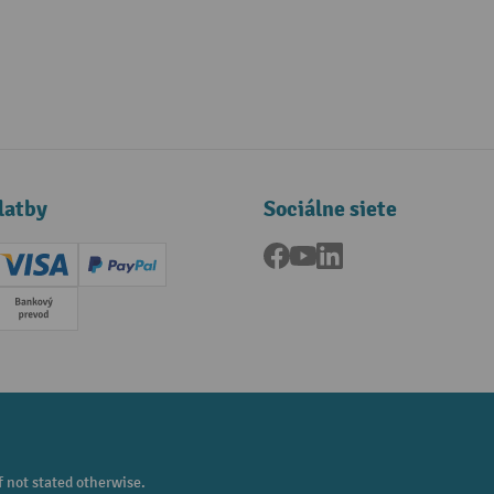
latby
Sociálne siete
Facebook
YouTube
LinkedIn
ard (Master)
Creditcard (Visa)
PayPal
a
Predplatba
f not stated otherwise.