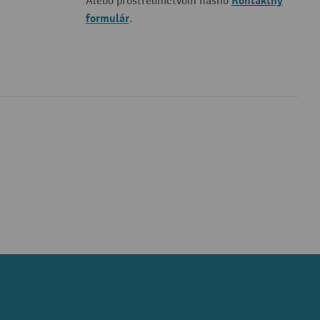
Kontaktný
Alebo prostredníctvom nášho
formulár
.