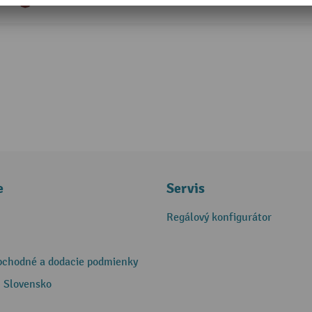
e
Servis
Regálový konfigurátor
bchodné a dodacie podmienky
 Slovensko