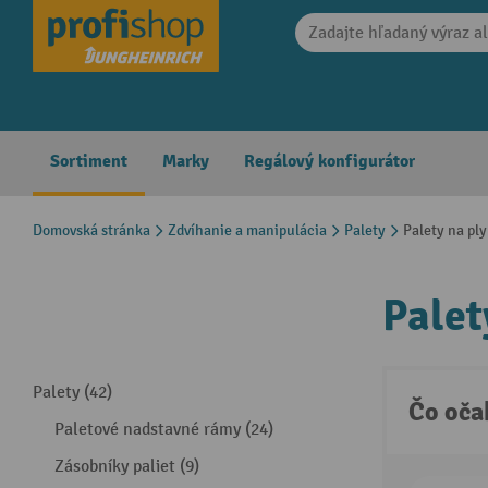
search
Skip to main navigation
Sortiment
Marky
Regálový konfigurátor
Domovská stránka
Zdvíhanie a manipulácia
Palety
Palety na ply
Palet
Palety (42)
Čo oča
Paletové nadstavné rámy (24)
Zásobníky paliet (9)