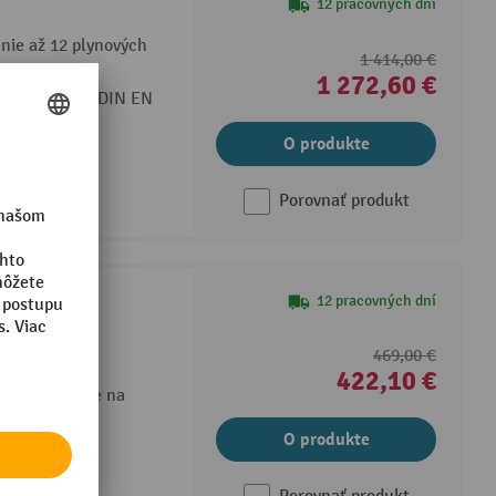
12 pracovných dní
enie až 12 plynových
1 414,00 €
1 272,60 €
 (podľa normy DIN EN
O produkte
súvanie
Porovnať produkt
12 pracovných dní
469,00 €
nie fliaš
422,10 €
čné upevnenie na
O produkte