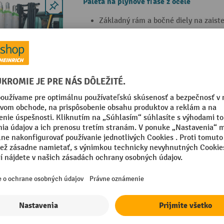
Paleta na plynové fľaše z ocele
Základný rám a bočné diely na zaist
fliaš
Z pozinkovanej, ohňovzdornej ocele
ISO 1461)
S otvormi na zasunutie vidlíc na pre
vysokozdvižným vozíkom
Paleta na plynové fľaše z PE
Mimoriadne stabilná
Vrátane viazacích popruhov na zaiste
S bezpečnostnou reťazou na dodato
vysokozdvižnom vozíku